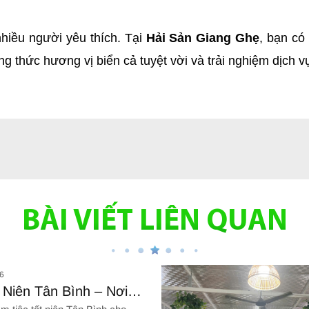
iều người yêu thích. Tại 
Hải Sản Giang Ghẹ
, bạn có
 thức hương vị biển cả tuyệt vời và trải nghiệm dịch v
BÀI VIẾT LIÊN QUAN
6
t Niên Tân Bình – Nơi
c Giá Rẻ, Hải Sản Chất