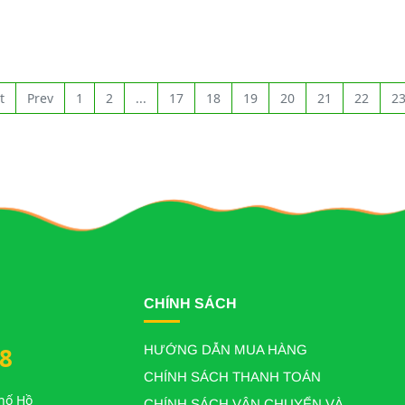
 các nhà hàng sang trọng nhờ
c biệt và giá trị dinh dưỡng cao.
đế (King Crab) sinh sống chủ
 biển lạnh sâu như Alaska, nơi
Nhập Khẩu Giá Tốt
ự nhiên khắc nghiệt giúp thịt cua
t
Prev
1
2
...
17
18
19
20
21
22
2
hơm ngọt tự nhiên. Tại Giang
òa, cua được nhập khẩu chính
 quản sống trong hồ nên luôn
 tươi ngon nhất khi đến tay
.
CHÍNH SÁCH
8
HƯỚNG DẪN MUA HÀNG
CHÍNH SÁCH THANH TOÁN
Phố Hồ
CHÍNH SÁCH VẬN CHUYỂN VÀ