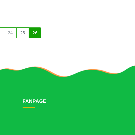
3
24
25
26
FANPAGE