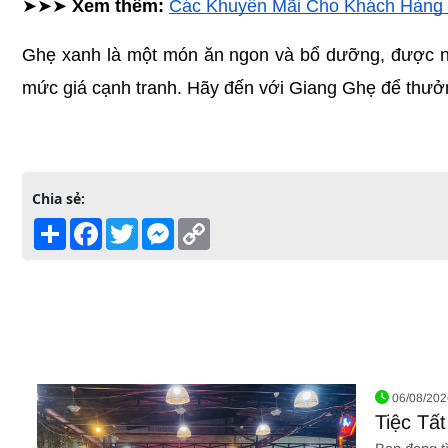
➤➤➤ 
Xem thêm: 
Các Khuyến Mãi Cho Khách Hàng 
Ghẹ xanh là một món ăn ngon và bổ dưỡng, được nh
mức giá cạnh tranh. Hãy đến với Giang Ghẹ để thưởng
Chia sẻ:
Share
Facebook
Twitter
Messenger
Copy
Link
06/08/202
Tiệc Tấ
Đặt Tiệ