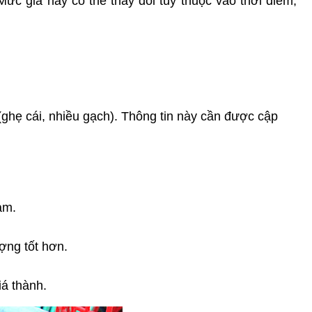
 Mức giá này có thể thay đổi tùy thuộc vào thời điểm, 
ghẹ cái, nhiều gạch). Thông tin này cần được cập 
ảm.
ợng tốt hơn.
á thành.