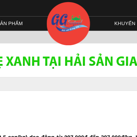
ẢN PHẨM
KHUYẾN 
Ẹ XANH TẠI HẢI SẢN GI