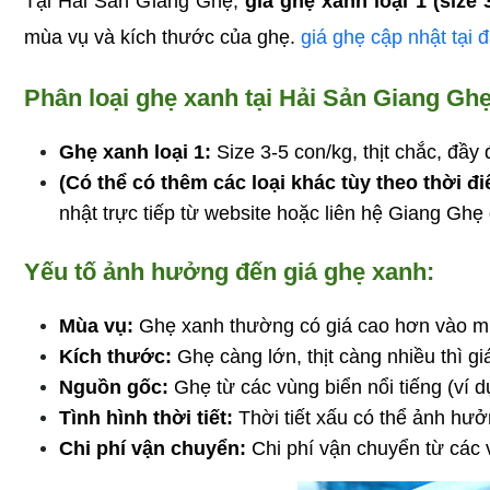
Tại Hải Sản Giang Ghẹ, 
giá ghẹ xanh loại 1 (size
mùa vụ và kích thước của ghẹ. 
giá ghẹ cập nhật tại 
Phân loại ghẹ xanh tại Hải Sản Giang Gh
Ghẹ xanh loại 1:
 Size 3-5 con/kg, thịt chắc, đầ
(Có thể có thêm các loại khác tùy theo thời đi
nhật trực tiếp từ website hoặc liên hệ Giang Ghẹ để
Yếu tố ảnh hưởng đến giá ghẹ xanh:
Mùa vụ:
 Ghẹ xanh thường có giá cao hơn vào mù
Kích thước:
 Ghẹ càng lớn, thịt càng nhiều thì g
Nguồn gốc:
 Ghẹ từ các vùng biển nổi tiếng (ví
Tình hình thời tiết:
 Thời tiết xấu có thể ảnh hư
Chi phí vận chuyển:
 Chi phí vận chuyển từ các