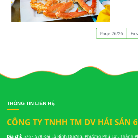
hiện trong
hương vị đặ
Cua hoàng 
yếu ở vùng
Hình ảnh về Cua Hoàng Đế Biên Hòa – King Crab Tươi Sống 
điều kiện t
Page 26/26
Firs
săn chắc và t
Ghẹ Biên H
ngạch, bảo
đảm bảo độ
khách hàng
THÔNG TIN LIÊN HỆ
CÔNG TY TNHH TM DV HẢI SẢN 6
Địa chỉ:
576 - 578 Đại Lộ Bình Dương, Phường Phú Lợi, Thành 