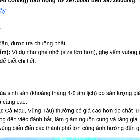
 3-5 con/kg) dao động từ 297.000đ đến 397.000đ/kg
.
đây
ẹ
y đặn, được ưa chuộng nhất.
ểm):
 Ví dụ như ghẹ nhỡ (size lớn hơn), ghẹ yếm vuông (
 biết chi tiết.
a sinh sản (khoảng tháng 4-8 âm lịch) do sản lượng gi
iá càng cao.
 dụ: Cà Mau, Vũng Tàu) thường có giá cao hơn do chất lư
ởng đến việc đánh bắt, làm giảm nguồn cung và tăng giá.
 vùng biển đến các thành phố lớn cũng ảnh hưởng đến gi