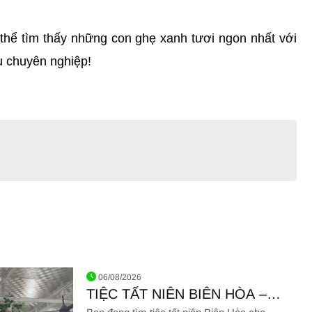
 thể tìm thấy những con ghẹ xanh tươi ngon nhất với 
ụ chuyên nghiệp!
06/08/2026
TIỆC TẤT NIÊN BIÊN HÒA –
GIÁ RẺ, HẢI SẢN CHẤT