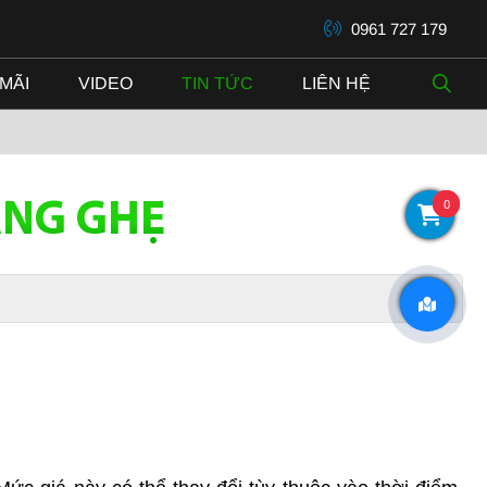
0961 727 179
MÃI
VIDEO
TIN TỨC
LIÊN HỆ
0
ANG GHẸ