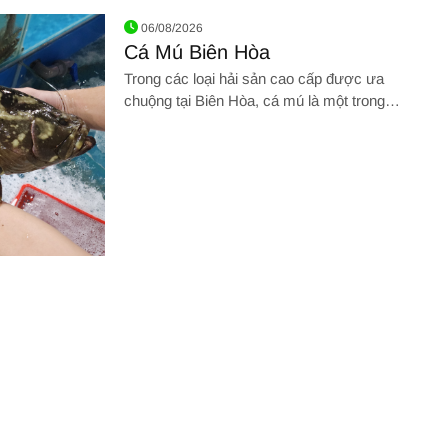
ươi Sống Ngon, Giá Tốt, Giao Nhanh Trong Ngày
06/08/2026
Cá Mú Biên Hòa
Trong các loại hải sản cao cấp được ưa
chuộng tại Biên Hòa, cá mú là một trong
những loại cá biển nổi tiếng với thịt chắc,
ngọt và giá trị dinh dưỡng cao. Nhờ hương
vị đặc biệt và khả năng chế biến đa dạng,
cá mú luôn xuất hiện trong thực đơn của
nhiều nhà hàng hải sản cũng như các bữa
tiệc gia đình. Nếu bạn đang tìm cá mú Biên
Hòa tươi sống, chất lượng và giá hợp lý, thì
Giang Ghẹ Biên Hòa là một trong những địa
chỉ uy tín được nhiều khách hàng tin tưởng
lựa chọn.