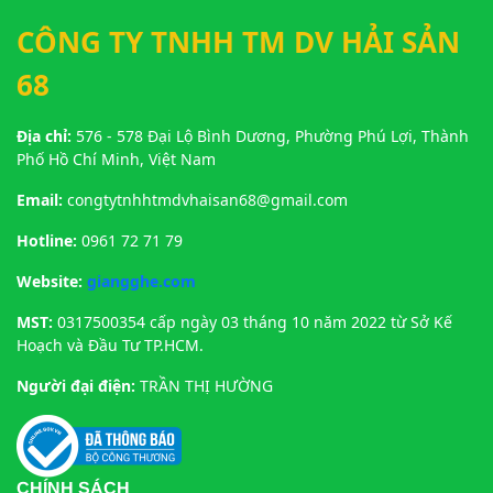
sâu như Alaska, nơi điều kiện tự
nhiên khắc nghiệt giúp thịt cua
CÔNG TY TNHH TM DV HẢI SẢN
săn chắc và thơm ngọt tự nhiên.
68
Tại Giang Ghẹ Biên Hòa, cua
được nhập khẩu chính ngạch,
bảo quản sống trong hồ nên luôn
Địa chỉ:
576 - 578 Đại Lộ Bình Dương, Phường Phú Lợi, Thành
đảm bảo độ tươi ngon nhất khi
Phố Hồ Chí Minh, Việt Nam
đến tay khách hàng.
Email:
congtytnhhtmdvhaisan68@gmail.com
Hotline:
0961 72 71 79
Website:
giangghe.com
MST:
0317500354 cấp ngày 03 tháng 10 năm 2022 từ Sở Kế
Hoạch và Đầu Tư TP.HCM.
Người đại điện:
TRẦN THỊ HƯỜNG
CHÍNH SÁCH