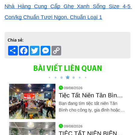
Nhà Hàng Cung Cấp Ghẹ Xanh Sống Size 4-5 
Con/kg Chuẩn Tươi Ngon, Chuẩn Loại 1
Chia sẻ:
Share
Facebook
Twitter
Messenger
Copy
Link
BÀI VIẾT LIÊN QUAN
09/08/2026
Tiệc Tất Niên Tân Bình –
Nơi Đặt Tiệc Giá Rẻ, Hải
Bạn đang tìm tiệc tất niên Tân
Sản Chất Lượng | Giang
Bình cho công ty, gia đình hoặc
Ghẹ
nhóm bạn nhưng vẫn băn khoăn
Hình ảnh về Tiệc Tất Niên Tân Bình – Nơi Đặt Tiệc Giá Rẻ, Hả
về giá cả – chất lượng – không
09/08/2026
gian? Giang Ghẹ Tân Bình là địa
TIỆC TẤT NIÊN BIÊN