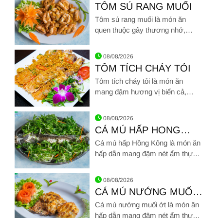
dai ngọt, gạch cua beo béo ngập
TÔM SÚ RANG MUỐI
trong mai quyện cùng sốt me
Tôm sú rang muối là món ăn
sánh mịn chua ngọt
quen thuộc gây thương nhớ,
thường góp mặt trong những bữa
Hình ảnh về TÔM SÚ RANG MUỐI
cơm gia đình Việt. Tôm tươi dai
08/08/2026
ngọt, vị cay mặn của muối không
TÔM TÍCH CHÁY TỎI
chỉ khiến món tôm rang muối cực
Tôm tích cháy tỏi là món ăn
kỳ bắt cơm
mang đậm hương vị biển cả,
thơm ngon đậm đà. Do tôm tích
Hình ảnh về TÔM TÍCH CHÁY TỎI
sinh sống ở vùng nước mặn, có
08/08/2026
thân dài nhiều đốt, thịt dai ngọt
CÁ MÚ HẤP HONG
khác biệt so
KONG
Cá mú hấp Hồng Kông là món ăn
với thịt của các loại tôm khác nên
hấp dẫn mang đậm nét ẩm thực
được nhiều người ưa thích
Trung Hoa chinh phục
Hình ảnh về CÁ MÚ HẤP HONG KONG
được muôn kiểu khẩu vị khác
08/08/2026
nhau
CÁ MÚ NƯỚNG MUỐI
ỚT
Cá mú nướng muối ớt là món ăn
hấp dẫn mang đậm nét ẩm thực