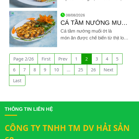
Việt chinh phục được muôn kiểu
Hình ảnh về CÁ MÚ NƯỚNG MUỐI ỚT
khẩu vị khác nhau
08/08/2026
CÁ TẦM NƯỚNG MUỐI
ỚT
Cá tầm nướng muối ớt là
món ăn được chế biến từ thịt loài
cá tầm trứ danh. Cá tầm nổi tiếng
Hình ảnh về CÁ TẦM NƯỚNG MUỐI ỚT
nhờ vào độ săn chắc bật nhất, vị
thịt ngọt và béo ngậy khiến nó trở
Page 2/26
First
Prev
1
2
3
4
5
thành món ăn thượng hạng được
6
7
8
9
10
...
25
26
Next
nhiều người yêu thích
Last
THÔNG TIN LIÊN HỆ
CÔNG TY TNHH TM DV HẢI SẢN