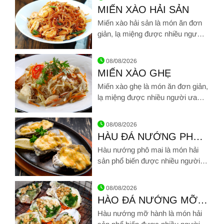
MIẾN XÀO HẢI SẢN
Miến xào hải sản là món ăn đơn
giản, lạ miệng được nhiều người
ưa thích. Những sợi miến giòn dai
Hình ảnh về MIẾN XÀO HẢI SẢN
nêm nếm đậm đà hòa cùng đủ
08/08/2026
loại hải sản tươi ngọt khiến món
MIẾN XÀO GHẸ
miến xào hải sản như một bữa
Miến xào ghẹ là món ăn đơn giản,
tiệc nhỏ thơm ngon
lạ miệng được nhiều người ưa
thích. Những sợi miến giòn dai
Hình ảnh về MIẾN XÀO GHẸ
nêm nếm đậm đà hòa cùng thịt
08/08/2026
ghẹ tươi ngọt khiến món miến
HÀU ĐÁ NƯỚNG PHÔ
xào như một bữa tiệc nhỏ thơm
MAI
Hàu nướng phô mai là món hải
ngon. Miến xào ghẹ dễ chế biến,
sản phổ biến được nhiều người
linh hoạt khi phối hợp với nhiều
ưa thích, chúng vừa là món ngon
loại đồ ăn kèm, nhiều phong cách
Hình ảnh về HÀU ĐÁ NƯỚNG PHÔ MAI
hàng quán vừa là "bài thuốc" bổ
chế biến
08/08/2026
dưỡng
HÀO ĐÁ NƯỚNG MỠ
HÀNH
Hàu nướng mỡ hành là món hải