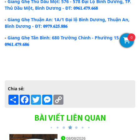
-
Giang Ghẹ Thủ Dầu Một: 576 - 578 Đại Lộ Bình Dương, TP.
Thủ Dầu Một, Bình Dương - ĐT: 𝟎𝟗𝟔𝟏.𝟒𝟕𝟗.𝟔𝟔𝟖
-
Giang Ghẹ Thuận An: 1A/1 Đại lộ Bình Dương, Thuận An,
Bình Dương - ĐT: 𝟎𝟗𝟕𝟗.𝟔𝟐𝟓.𝟖𝟖𝟔
-
Giang Ghẹ Tân Bình: 680 Trường Chinh - Phường 15 - ĐT:
0
𝟎𝟗𝟔𝟏.𝟒𝟕𝟗.𝟔𝟖𝟔
Chia sẻ:
Share
Facebook
Twitter
Messenger
Copy
Link
BÀI VIẾT LIÊN QUAN
08/08/2026