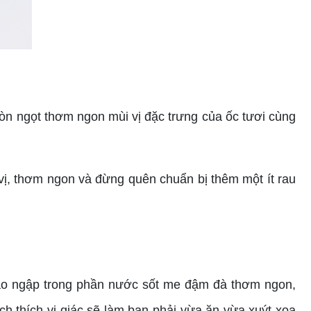
òn ngọt thơm ngon mùi vị đặc trưng của ốc tươi cùng
ị, thơm ngon và đừng quên chuẩn bị thêm một ít rau
xào ngập trong phần nước sốt me đậm đà thơm ngon,
ch thích vị giác sẽ làm bạn phải vừa ăn vừa xuýt xoa