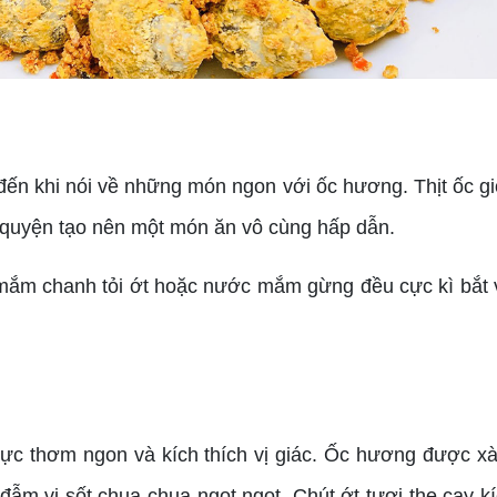
ến khi nói về những món ngon với ốc hương. Thịt ốc gi
oà quyện tạo nên một món ăn vô cùng hấp dẫn.
ắm chanh tỏi ớt hoặc nước mắm gừng đều cực kì bắt v
cực thơm ngon và kích thích vị giác. Ốc hương được 
m vị sốt chua chua ngọt ngọt. Chút ớt tươi the cay kí