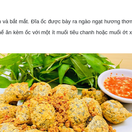
 và bắt mắt. Đĩa ốc được bày ra ngào ngạt hương thơm
thể ăn kèm ốc với một ít muối tiêu chanh hoặc muối ớ