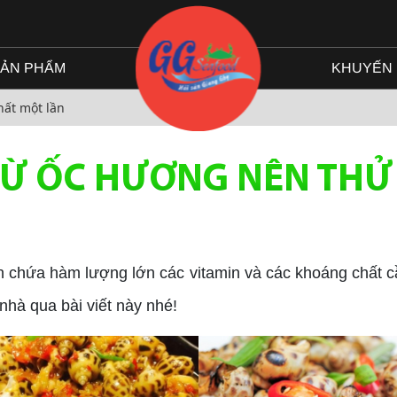
ẢN PHẨM
KHUYẾN 
hất một lần
Ừ ỐC HƯƠNG NÊN THỬ 
n chứa hàm lượng lớn các vitamin và các khoáng chất cầ
hà qua bài viết này nhé!