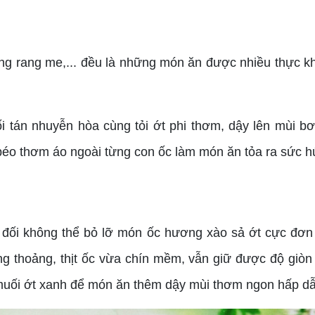
ng rang me,... đều là những món ăn được nhiều thực 
i tán nhuyễn hòa cùng tỏi ớt phi thơm, dậy lên mùi
béo thơm áo ngoài từng con ốc làm món ăn tỏa ra sức h
t đối không thể bỏ lỡ món ốc hương xào sả ớt cực đơ
hoảng, thịt ốc vừa chín mềm, vẫn giữ được độ giòn n
 muối ớt xanh để món ăn thêm dậy mùi thơm ngon hấp d