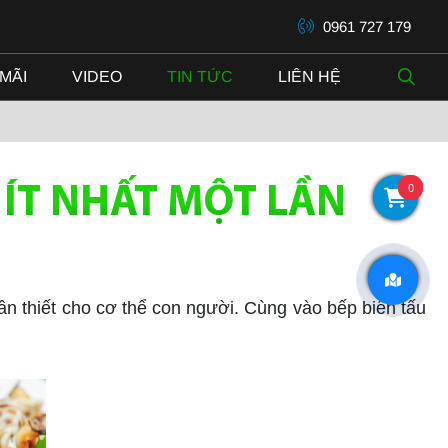
0961 727 179
MÃI
VIDEO
TIN TỨC
LIÊN HỆ
0
ÍT NHẤT MỘT LẦN
n thiết cho cơ thể con người. Cùng vào bếp biến tấu