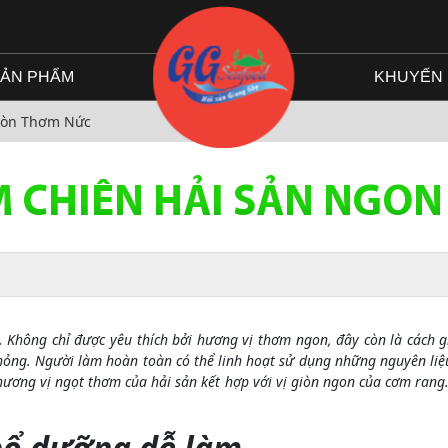
ẢN PHẨM
KHUYẾN 
iòn Thơm Nức
 CHIÊN HẢI SẢN NGO
. Không chỉ được yêu thích bởi hương vị thơm ngon, đây còn là cách 
hỏng. Người làm hoàn toàn có thể linh hoạt sử dụng những nguyên li
hương vị ngọt thơm của hải sản kết hợp với vị giòn ngon của cơm ran
bổ dưỡng dễ làm