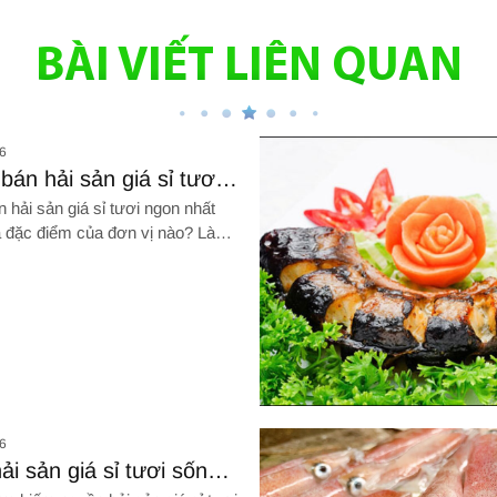
BÀI VIẾT LIÊN QUAN
6
án hải sản giá sỉ tươi
ất Tân Bình top đầu thị
hải sản giá sỉ tươi ngon nhất
à đặc điểm của đơn vị nào? Làm
 phân biệt và lựa chọn được hải
ngon? TÌM HIỂU NGAY!
nh top đầu thị trường
Hình ảnh về Địa chỉ mua hải sản
6
i sản giá sỉ tươi sống
ợng Tân Phú top đầu thị