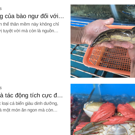
cấp Tân Bình giá cực tốt
Hình ảnh về Tìm hiểu ngay nơi b
6
g của bào ngư đối với
e
n thể thân mềm này không chỉ
ị tuyệt vời mà còn là nguồn
inh dưỡng tuyệt vời. Hãy cùng
ỹ hơn những công dụng của bào
Hình ảnh về Giữ cá tươi ngon ng
6
à tác động tích cực đến
e cơ thể bạn
 loại cá biển giàu dinh dưỡng,
là một món ăn ngon mà còn
hiều tác dụng tuyệt vời cho sức
 cùng Giang Ghẹ khám phá
dụng đáng kinh ngạc mà cá hồi