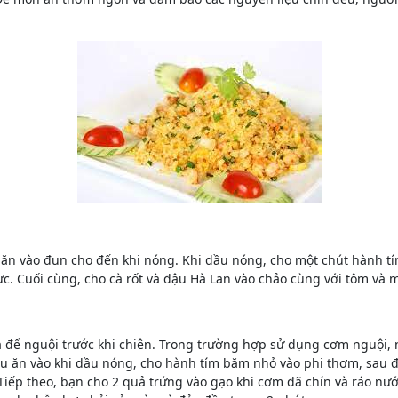
u ăn vào đun cho đến khi nóng. Khi dầu nóng, cho một chút hành t
 Cuối cùng, cho cà rốt và đậu Hà Lan vào chảo cùng với tôm và m
 để nguội trước khi chiên. Trong trường hợp sử dụng cơm nguội, ng
u ăn vào khi dầu nóng, cho hành tím băm nhỏ vào phi thơm, sau đó
Tiếp theo, bạn cho 2 quả trứng vào gạo khi cơm đã chín và ráo nư