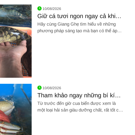
án hải sản tươi sống giá rẻ uy tín Tân Phú top đầu
10/08/2026
Giữ cá tươi ngon ngay cả khi
không có tủ lạnh
Hãy cùng Giang Ghẹ tìm hiểu về những
phương pháp sáng tạo mà bạn có thể áp
dụng để bảo quản cá tươi ngon ngay tại
nhà, dù không có tủ lạnh!
ay cả khi không có tủ lạnh
10/08/2026
Tham khảo ngay những bí kíp
lựa chọn cua biển ngon
Từ trước đến giờ cua biển được xem là
một loại hải sản giàu dưỡng chất, rất tốt cho
sức khỏe của mọi người. Nhưng một
nghịch cảnh là nhiều người vẫn bị mua lầm
những con cua ộp, thịt bở, …. Đó là do họ