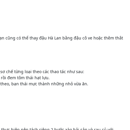
ạn cũng có thể thay đậu Hà Lan bằng đậu cô ve hoặc thêm thắt
sơ chế từng loại theo các thao tác như sau:
 rồi đem tôm thái hạt lựu.
p theo, bạn thái mực thành những nhỏ vừa ăn.
hực hiện nên tách riêng 2 bước xào hải sản và rau củ với