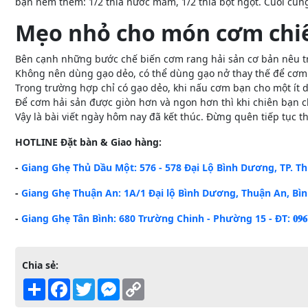
bạn nêm thêm: 1/2 thìa nước mắm, 1/2 thìa bột ngọt. Cuối cùng
Mẹo nhỏ cho món cơm chi
Bên cạnh những bước chế biến cơm rang hải sản cơ bản nêu 
Không nên dùng gạo dẻo, có thể dùng gạo nở thay thế để cơm 
Trong trường hợp chỉ có gạo dẻo, khi nấu cơm bạn cho một ít d
Để cơm hải sản được giòn hơn và ngon hơn thì khi chiên bạn c
Vậy là bài viết ngày hôm nay đã kết thúc. Đừng quên tiếp tục t
HOTLINE
Đặt bàn & Giao hàng:
-
Giang Ghẹ Thủ Dầu Một: 576 - 578 Đại Lộ Bình Dương, TP. Thủ Dầu 
-
Giang Ghẹ Thuận An: 1A/1 Đại lộ Bình Dương, Thuận An, Bình Dương 
-
Giang Ghẹ Tân Bình: 680 Trường Chinh - Phường 15 - ĐT: 𝟎𝟗𝟔𝟏.𝟒
Chia sẻ:
Share
Facebook
Twitter
Messenger
Copy
Link