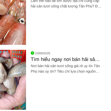
Làm thế nào để tìm được địa chỉ cung cấp
lượng Tân Phú?
hải sản tươi sống chất lượng Tân Phú? Đâu
là kinh nghiệm chọn mua hải sản tươi
sống? CLICK NGAY!
uyên cung cấp hải sản tươi sống chất lượng Tân Phú?
10/08/2026
Tìm hiểu ngay nơi bán hải sản
tươi sống giá rẻ uy tín Tân Phú
Nơi bán hải sản tươi sống giá rẻ uy tín Tân
top đầu
Phú nào uy tín? Tiêu chí lựa chọn nguồn
cung cấp hải sản tươi sống là gì? THAM
KHẢO NGAY!