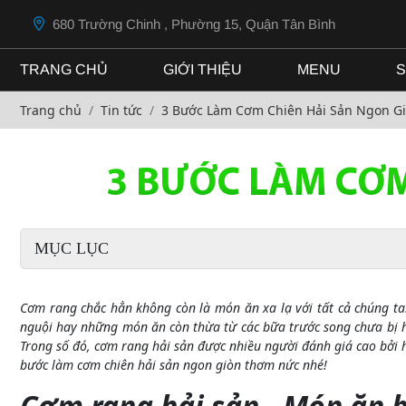
680 Trường Chinh , Phường 15, Quận Tân Bình
TRANG CHỦ
GIỚI THIỆU
MENU
S
Trang chủ
Tin tức
3 Bước Làm Cơm Chiên Hải Sản Ngon G
3 BƯỚC LÀM CƠM
MỤC LỤC
Cơm rang chắc hẳn không còn là món ăn xa lạ với tất cả chúng ta
nguội hay những món ăn còn thừa từ các bữa trước song chưa bị 
Trong số đó, cơm rang hải sản được nhiều người đánh giá cao bởi 
bước làm cơm chiên hải sản ngon giòn thơm nức nhé!
Cơm rang hải sản - Món ăn 