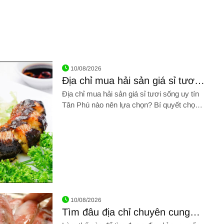
10/08/2026
Địa chỉ mua hải sản giá sỉ tươi
sống uy tín Tân Phú không thể
Địa chỉ mua hải sản giá sỉ tươi sống uy tín
bỏ lỡ
Tân Phú nào nên lựa chọn? Bí quyết chọn
mua hải sản tươi sống theo từng loại là gì?
TÌM HIỂU NGAY!
 giá sỉ tươi sống uy tín Tân Phú không thể bỏ lỡ
10/08/2026
Tìm đâu địa chỉ chuyên cung
cấp hải sản tươi sống chất