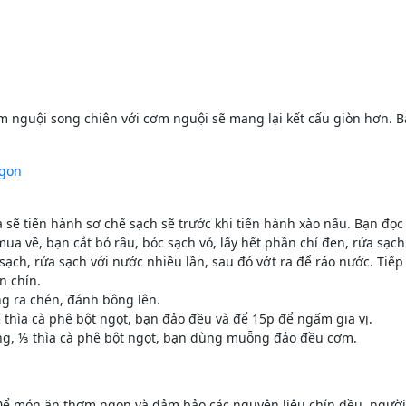
 nguội song chiên với cơm nguội sẽ mang lại kết cấu giòn hơn. B
Ngon
sẽ tiến hành sơ chế sạch sẽ trước khi tiến hành xào nấu. Bạn đọc 
ua về, bạn cắt bỏ râu, bóc sạch vỏ, lấy hết phần chỉ đen, rửa sạch
ạch, rửa sạch với nước nhiều lần, sau đó vớt ra để ráo nước. Tiế
n chín.
ng ra chén, đánh bông lên.
thìa cà phê bột ngọt, bạn đảo đều và để 15p để ngấm gia vị.
ng, ⅓ thìa cà phê bột ngọt, bạn dùng muỗng đảo đều cơm.
ể món ăn thơm ngon và đảm bảo các nguyên liệu chín đều, người t