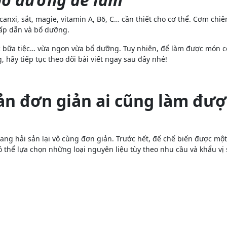
nxi, sắt, magie, vitamin A, B6, C… cần thiết cho cơ thể. Cơm chiên 
hấp dẫn và bổ dưỡng.
c bữa tiệc… vừa ngon vừa bổ dưỡng. Tuy nhiên, để làm được món c
hãy tiếp tục theo dõi bài viết ngay sau đây nhé!
ản đơn giản ai cũng làm đượ
g hải sản lại vô cùng đơn giản. Trước hết, để chế biến được một 
có thể lựa chọn những loại nguyên liệu tùy theo nhu cầu và khẩu v