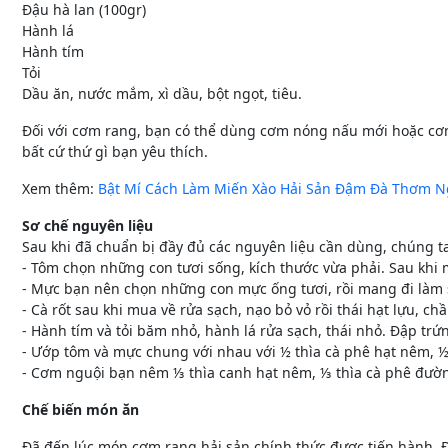
Đậu hà lan (100gr)
Hành lá
Hành tím
Tỏi
Dầu ăn, nước mắm, xì dầu, bột ngọt, tiêu.
Đối với cơm rang, bạn có thể dùng cơm nóng nấu mới hoặc cơm
bất cứ thứ gì bạn yêu thích.
Xem thêm:
Bật Mí Cách Làm Miến Xào Hải Sản Đậm Đà Thơm 
Sơ chế nguyên liệu
Sau khi đã chuẩn bị đầy đủ các nguyên liệu cần dùng, chúng ta 
- Tôm chọn những con tươi sống, kích thước vừa phải. Sau khi m
- Mực bạn nên chọn những con mực ống tươi, rồi mang đi làm s
- Cà rốt sau khi mua về rửa sạch, nạo bỏ vỏ rồi thái hạt lựu, chầ
- Hành tím và tỏi băm nhỏ, hành lá rửa sạch, thái nhỏ. Đập trứ
- Ướp tôm và mực chung với nhau với ½ thìa cà phê hạt nêm, ½ 
- Cơm nguội bạn nêm ⅓ thìa canh hạt nêm, ⅓ thìa cà phê đườ
Chế biến món ăn
Đã đến lúc món cơm rang hải sản chính thức được tiến hành. Đ