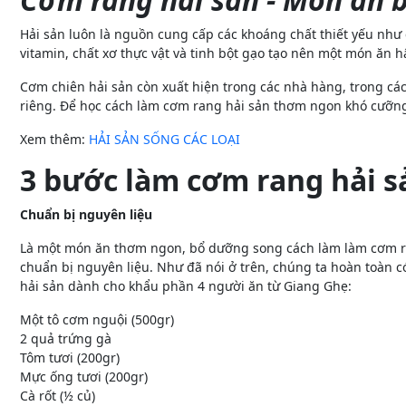
Hải sản luôn là nguồn cung cấp các khoáng chất thiết yếu như ca
vitamin, chất xơ thực vật và tinh bột gạo tạo nên một món ăn 
Cơm chiên hải sản còn xuất hiện trong các nhà hàng, trong cá
riêng. Để học cách làm cơm rang hải sản thơm ngon khó cưỡng, 
Xem thêm:
HẢI SẢN SỐNG CÁC LOẠI
3 bước làm cơm rang hải s
Chuẩn bị nguyên liệu
Là một món ăn thơm ngon, bổ dưỡng song cách làm làm cơm ran
chuẩn bị nguyên liệu. Như đã nói ở trên, chúng ta hoàn toàn 
hải sản dành cho khẩu phần 4 người ăn từ Giang Ghẹ:
Một tô cơm nguội (500gr)
2 quả trứng gà
Tôm tươi (200gr)
Mực ống tươi (200gr)
Cà rốt (½ củ)