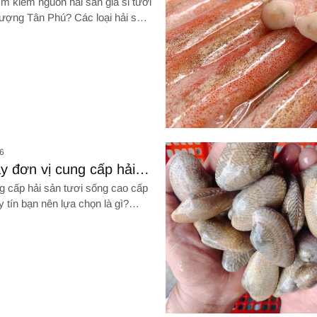
m kiếm nguồn hải sản giá sỉ tươi
lượng Tân Phú? Các loại hải sản
hụ mạnh nhất trên thị trường là
 PHÁ NGAY!
hú top đầu thị trường
Hình ảnh về Tìm đâu địa chỉ ch
6
y đơn vị cung cấp hải
i sống cao cấp Tân Bình
g cấp hải sản tươi sống cao cấp
tốt
 tín bạn nên lựa chọn là gì?
m mua hải sản giá sỉ như thế
M PHÁ NGAY!