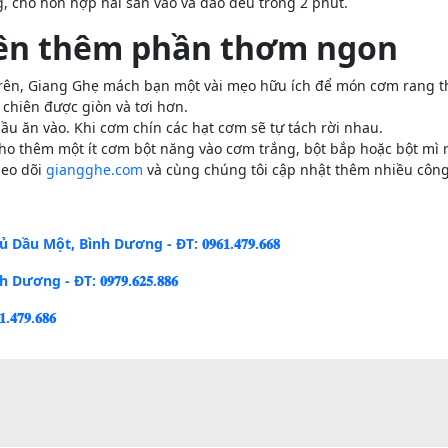
, cho hỗn hợp hải sản vào và đảo đều trong 2 phút.
ên thêm phần thơm ngon
trên, Giang Ghẹ mách bạn một vài mẹo hữu ích để món cơm rang 
chiên được giòn và tơi hơn.
ầu ăn vào. Khi cơm chín các hạt cơm sẽ tự tách rời nhau.
ho thêm một ít cơm bột năng vào cơm trắng, bột bắp hoặc bột mì r
heo dõi
giangghe.com
và cùng chúng tôi cập nhật thêm nhiều côn
Một, Bình Dương - ĐT: 𝟎𝟗𝟔𝟏.𝟒𝟕𝟗.𝟔𝟔𝟖
- ĐT: 𝟎𝟗𝟕𝟗.𝟔𝟐𝟓.𝟖𝟖𝟔
𝟗.𝟔𝟖𝟔