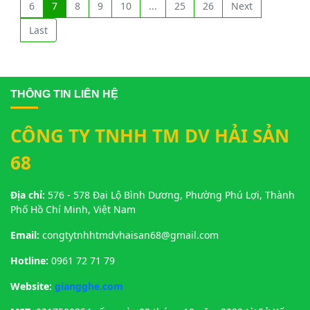
6
7
8
9
10
...
25
26
Next
Last
THÔNG TIN LIÊN HỆ
CÔNG TY TNHH TM DV HẢI SẢN
68
Địa chỉ:
576 - 578 Đại Lộ Bình Dương, Phường Phú Lợi, Thành
Phố Hồ Chí Minh, Việt Nam
Email:
congtytnhhtmdvhaisan68@gmail.com
Hotline:
0961 72 71 79
Website:
giangghe.com