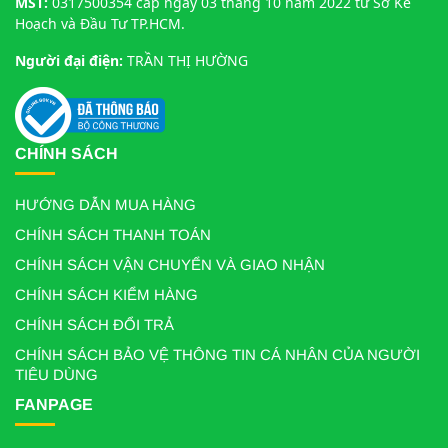
MST:
0317500354 cấp ngày 03 tháng 10 năm 2022 từ Sở Kế
Hoạch và Đầu Tư TP.HCM.
Người đại điện:
TRẦN THỊ HƯỜNG
CHÍNH SÁCH
HƯỚNG DẪN MUA HÀNG
CHÍNH SÁCH THANH TOÁN
CHÍNH SÁCH VẬN CHUYỂN VÀ GIAO NHẬN
CHÍNH SÁCH KIỂM HÀNG
CHÍNH SÁCH ĐỔI TRẢ
CHÍNH SÁCH BẢO VỆ THÔNG TIN CÁ NHÂN CỦA NGƯỜI
TIÊU DÙNG
FANPAGE