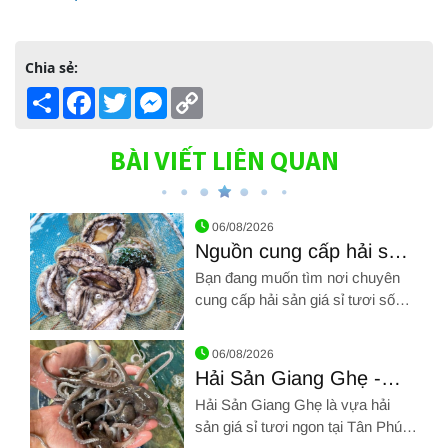
Chia sẻ:
Share
Facebook
Twitter
Messenger
Copy
Link
BÀI VIẾT LIÊN QUAN
06/08/2026
Nguồn cung cấp hải sản
giá sỉ tươi sống tại
Bạn đang muốn tìm nơi chuyên
TPHCM
cung cấp hải sản giá sỉ tươi sống
tại TPHCM? THEO DÕI NGAY
Hình ảnh về Nguồn cung cấp hải sản giá sỉ tươi sống tại TPH
bài viết này để biết ngay địa chỉ
06/08/2026
uy tín nhất nhé!
Hải Sản Giang Ghẹ -
Vựa hải sản giá sỉ tươi
Hải Sản Giang Ghẹ là vựa hải
ngon tại Tân Phú
sản giá sỉ tươi ngon tại Tân Phú