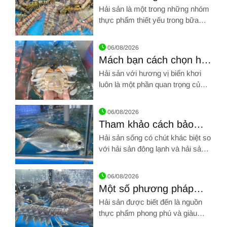
chọn nhà hàng hải sản
Hải sản là một trong những nhóm
sạch, chất lượng?
thực phẩm thiết yếu trong bữa
cơm của mỗi gia đình. Trên thị
Hình ảnh về Vì sao chúng ta nên chọn nhà hàng hải sản sạch,
trường hiện nay, xuất hiện rất
06/08/2026
nhiều những cửa hàng cung cấp
Mách bạn cách chọn hải
hải sản.
sản tươi ngon, chất
Hải sản với hương vị biển khơi
lượng và an toàn
luôn là một phần quan trọng của
thực đơn dinh dưỡng.
Hình ảnh về Mách bạn cách chọn hải sản tươi ngon, chất lượn
06/08/2026
Tham khảo cách bảo
quản hải sản sống luôn
Hải sản sống có chút khác biệt so
được tươi ngon nhất
với hải sản đông lạnh và hải sản
tươi. Hải sản sống là những động
Hình ảnh về Tham khảo cách bảo quản hải sản sống luôn đượ
vật được đánh bắt hoặc được
06/08/2026
nuôi sống.
Một số phương pháp
bảo quản hải sản trong
Hải sản được biết đến là nguồn
quá trình sử dụng
thực phẩm phong phú và giàu
chất dinh dưỡng.