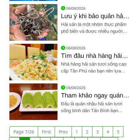
Hình ảnh về Một số phương pháp bảo quản hải sản trong quá
06/08/2026
Lưu ý khi bảo quản hải
sản với các loại thực
Hải sản là một nhóm thực phẩm
phẩm khác
phổ biến và được nhiều người
yêu thích vì nó không chỉ thơm
Hình ảnh về Lưu ý khi bảo quản hải sản với các loại thực phẩ
ngon mà còn chứa nhiều dưỡng
06/08/2026
chất giúp cân bằng dinh dưỡng
Tìm đâu nhà hàng hải
trong cơ thể
sản tươi sống cao cấp
Nhà hàng hải sản tươi sống cao
Tân Phú thơm ngon
cấp Tân Phú nào bạn nên lựa
nhất?
chọn? Bí kíp chọn nhà hàng tổ
Hình ảnh về Tìm đâu nhà hàng hải sản tươi sống cao cấp Tân
chức tiệc công ty giá rẻ, uy tín là
06/08/2026
gì? XEM NGAY!
Tham khảo ngay quán
nhậu hải sản tươi sống
Đâu là quán nhậu hải sản tươi
bình dân Tân Bình cực
sống bình dân Tân Bình bạn
ngon
không nên bỏ lỡ? Thực đơn tiệc
Hình ảnh về Tham khảo ngay quán nhậu hải sản tươi sống bì
nhà hàng cao cấp gồm những gì?
XEM NGAY!
Page 7/26
First
Prev
1
2
3
4
5