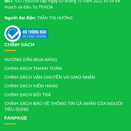
MST:
0317500354 cấp ngày 03 tháng 10 năm 2022 từ Sở Kế
Hoạch và Đầu Tư TP.HCM.
Người đại điện:
TRẦN THỊ HƯỜNG
CHÍNH SÁCH
HƯỚNG DẪN MUA HÀNG
CHÍNH SÁCH THANH TOÁN
CHÍNH SÁCH VẬN CHUYỂN VÀ GIAO NHẬN
CHÍNH SÁCH KIỂM HÀNG
CHÍNH SÁCH ĐỔI TRẢ
CHÍNH SÁCH BẢO VỆ THÔNG TIN CÁ NHÂN CỦA NGƯỜI
TIÊU DÙNG
FANPAGE