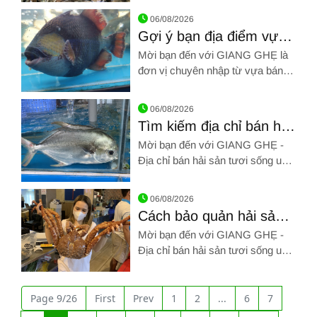
Hình ảnh về Bạn đã biết nơi chuyên bán hải sản tươi sống giá
hệ qua SĐT sau: 0961 72 71 79.
06/08/2026
Xin cảm ơn!!!
Gợi ý bạn địa điểm vựa
bán hải sản tươi sống
Mời bạn đến với GIANG GHẸ là
giá tốt Tân Phú
đơn vị chuyên nhập từ vựa bán
hải sản tươi sống giá tốt Tân Phú.
Hình ảnh về Gợi ý bạn địa điểm vựa bán hải sản tươi sống giá
Hãy gọi chúng tôi qua SĐT: 0961
06/08/2026
72 71 79. Chúng tôi chân thành
Tìm kiếm địa chỉ bán hải
cảm ơn!!!
sản tươi sống uy tín Tân
Mời bạn đến với GIANG GHẸ -
Bình ngon tuyệt
Địa chỉ bán hải sản tươi sống uy
tín Tân Bình. Hãy gọi chúng tôi
Hình ảnh về Tìm kiếm địa chỉ bán hải sản tươi sống uy tín Tân
qua SĐT: 0961 72 71 79. Chúng
06/08/2026
tôi chân thành cảm ơn!!!
Cách bảo quản hải sản
để vận chuyển đi xa
Mời bạn đến với GIANG GHẸ -
Địa chỉ bán hải sản tươi sống uy
tín Tân Bình. Hãy gọi chúng tôi
Hình ảnh về Cách bảo quản hải sản để vận chuyển đi xa
qua SĐT: 0961 72 71 79. Chúng
tôi chân thành cảm ơn!!!
Page 9/26
First
Prev
1
2
...
6
7