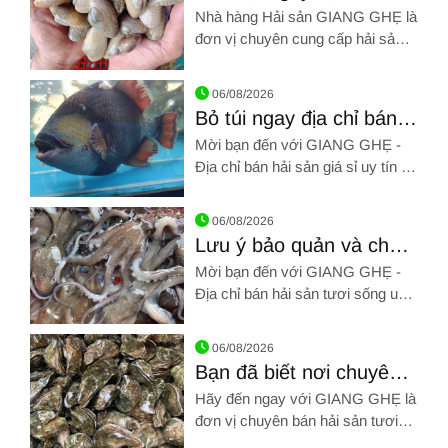
sản giá sỉ tươi sống
Nhà hàng Hải sản GIANG GHẸ là
ngon nhất Tân Bình
đơn vị chuyên cung cấp hải sản
giá sỉ tươi sống, tất cả mặt hàng
Hình ảnh về Note lại ngay địa chỉ hải sản giá sỉ tươi sống ng
đều được bao chất lượng với giá
06/08/2026
tốt nhất thị trường tại TP Hồ Chí
Bỏ túi ngay địa chỉ bán
Minh và Bình Dương
hải sản giá sỉ uy tín tại
Mời bạn đến với GIANG GHẸ -
Tân Phú ngon tuyệt
Địa chỉ bán hải sản giá sỉ uy tín tại
Tân Phú. Hãy gọi chúng tôi qua
Hình ảnh về Bỏ túi ngay địa chỉ bán hải sản giá sỉ uy tín tại T
SĐT: 0961 72 71 79. Chúng tôi
06/08/2026
chân thành cảm ơn!!!
Lưu ý bảo quản và chế
biến hải sản tươi sống
Mời bạn đến với GIANG GHẸ -
sau khi bảo quản
Địa chỉ bán hải sản tươi sống uy
tín Tân Bình. Hãy gọi chúng tôi
Hình ảnh về Lưu ý bảo quản và chế biến hải sản tươi sống sa
qua SĐT: 0961 72 71 79. Chúng
06/08/2026
tôi chân thành cảm ơn!!!
Bạn đã biết nơi chuyên
bán hải sản tươi sống
Hãy đến ngay với GIANG GHẸ là
giá rẻ Tân Bình
đơn vị chuyên bán hải sản tươi
sống giá rẻ Tân Bình. Vui lòng liên