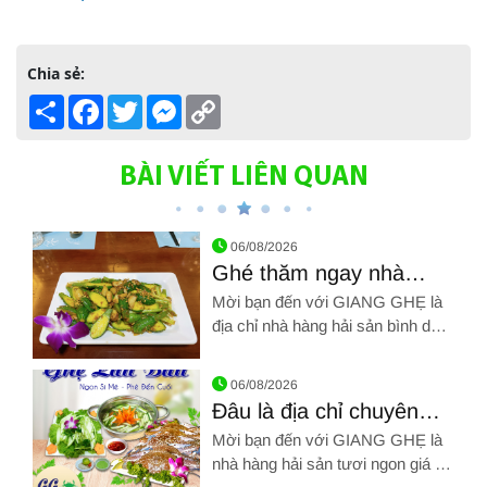
Chia sẻ:
Share
Facebook
Twitter
Messenger
Copy
Link
BÀI VIẾT LIÊN QUAN
06/08/2026
Ghé thăm ngay nhà
hàng hải sản bình dân
Mời bạn đến với GIANG GHẸ là
ngon Tân Bình tuyệt vời
địa chỉ nhà hàng hải sản bình dân
ngon Tân Bình. Hãy gọi chúng tôi
Hình ảnh về Ghé thăm ngay nhà hàng hải sản bình dân ngon T
qua SĐT: 0961 72 71 79. Chúng
06/08/2026
tôi chân thành cảm ơn!!!
Đâu là địa chỉ chuyên
nhà hàng hải sản tươi
Mời bạn đến với GIANG GHẸ là
ngon giá rẻ Tân Phú
nhà hàng hải sản tươi ngon giá rẻ