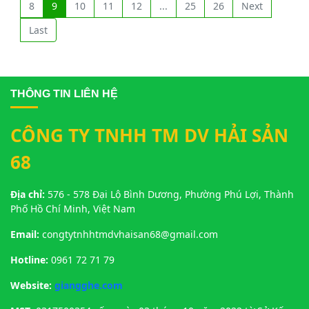
8
9
10
11
12
...
25
26
Next
Last
THÔNG TIN LIÊN HỆ
CÔNG TY TNHH TM DV HẢI SẢN
68
Địa chỉ:
576 - 578 Đại Lộ Bình Dương, Phường Phú Lợi, Thành
Phố Hồ Chí Minh, Việt Nam
Email:
congtytnhhtmdvhaisan68@gmail.com
Hotline:
0961 72 71 79
Website:
giangghe.com