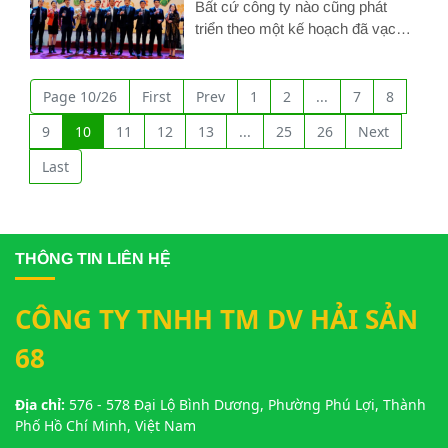
tất niên công ty
Bất cứ công ty nào cũng phát
triển theo một kế hoạch đã vạch
ra từ trước đó và thời điểm cuối
Hình ảnh về Tìm hiểu về ý nghĩa tiệc tất niên công ty
năm là khoảng thời gian mà
người ta sẽ tổng kết lại những
Page 10/26
First
Prev
1
2
...
7
8
công việc đã làm được
9
10
11
12
13
...
25
26
Next
Last
THÔNG TIN LIÊN HỆ
CÔNG TY TNHH TM DV HẢI SẢN
68
Địa chỉ:
576 - 578 Đại Lộ Bình Dương, Phường Phú Lợi, Thành
Phố Hồ Chí Minh, Việt Nam