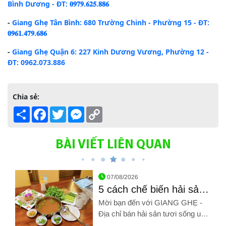
Bình Dương - ĐT: 𝟎𝟗𝟕𝟗.𝟔𝟐𝟓.𝟖𝟖𝟔
-
Giang Ghẹ Tân Bình: 680 Trường Chinh - Phường 15 - ĐT:
𝟎𝟗𝟔𝟏.𝟒𝟕𝟗.𝟔𝟖𝟔
-
Giang Ghẹ Quận 6: 227 Kinh Dương Vương, Phường 12 -
ĐT: 0962.073.886
Chia sẻ:
Share
Facebook
Twitter
Messenger
Copy
Link
BÀI VIẾT LIÊN QUAN
07/08/2026
5 cách chế biến hải sản
ngon ăn là ghiền mãi
Mời bạn đến với GIANG GHẸ -
Địa chỉ bán hải sản tươi sống uy
tín Tân Bình. Hãy gọi chúng tôi