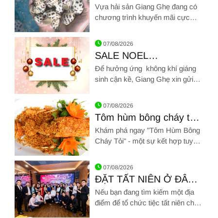
RẺ NHẤT THỊ TRƯỜNG
Vựa hải sản Giang Ghẹ đang có
chương trình khuyến mãi cực
sốc với giá Ốc hương chỉ còn
Hình ảnh về ỐC HƯƠNG SỐNG GIẢ RẺ NHẤT THỊ TRƯỜNG
399K/Kg khi tham gia checkin 3
07/08/2026
bước đơn giản
SALE NOEL
- KHUYẾN MÃI GIẢM
Để hưởng ứng không khí giáng
GIÁ CÁC LOẠI HẢI SẢN
sinh cận kề, Giang Ghẹ xin gửi
tới quý khách hàng thân yêu
Hình ảnh về SALE NOEL - KHUYẾN MÃI GIẢM GIÁ CÁC LOẠI HẢ
chương trình giảm giá siêu ưu đãi
07/08/2026
với rất nhiều loại hải sản chất
Tôm hùm bông cháy tỏi:
lượng
Một trải nghiệm ẩm thực
Khám phá ngay "Tôm Hùm Bông
đặc sắc
Cháy Tỏi" - một sự kết hợp tuyệt
vời giữa hương vị biển cả và sự
Hình ảnh về Tôm hùm bông cháy tỏi: Một trải nghiệm ẩm thực
thơm ngon của tỏi
07/08/2026
ĐẶT TẤT NIÊN Ở ĐÂU
TẠI TP HỒ CHÍ MINH?
Nếu bạn đang tìm kiếm một địa
điểm để tổ chức tiệc tất niên cho
gia đình, cho công ty hay chỉ đơn