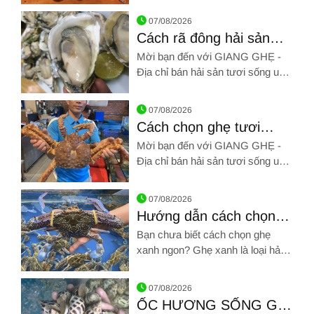
Hình ảnh về 5 cách chế biến hải sản ngon ăn là ghiền mãi
qua SĐT: 0961 72 71 79. Chúng
07/08/2026
tôi chân thành cảm ơn!!!
Cách rã đông hải sản
đông lạnh đúng
Mời bạn đến với GIANG GHẸ -
Địa chỉ bán hải sản tươi sống uy
tín Tân Bình. Hãy gọi chúng tôi
Hình ảnh về Cách rã đông hải sản đông lạnh đúng
qua SĐT: 0961 72 71 79. Chúng
07/08/2026
tôi chân thành cảm ơn!!!
Cách chọn ghẹ tươi
ngon, thịt ngọt
Mời bạn đến với GIANG GHẸ -
Địa chỉ bán hải sản tươi sống uy
tín Tân Bình. Hãy gọi chúng tôi
Hình ảnh về Cách chọn ghẹ tươi ngon, thịt ngọt
qua SĐT: 0961 72 71 79. Chúng
07/08/2026
tôi chân thành cảm ơn!!!
Hướng dẫn cách chọn
ghẹ xanh ngon chắc thịt
Bạn chưa biết cách chọn ghẹ
chưa đến một phút
xanh ngon? Ghẹ xanh là loại hải
sản thơm ngon được nhiều tín đồ
Hình ảnh về Hướng dẫn cách chọn ghẹ xanh ngon chắc thịt 
yêu thích hải sản ưa chuộng bởi
07/08/2026
chúng chứa nhiều chất dinh
ỐC HƯƠNG SỐNG GIẢ
dưỡng