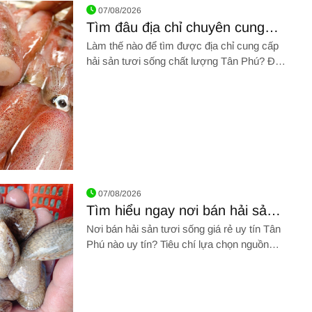
07/08/2026
Tìm đâu địa chỉ chuyên cung
cấp hải sản tươi sống chất
Làm thế nào để tìm được địa chỉ cung cấp
lượng Tân Phú?
hải sản tươi sống chất lượng Tân Phú? Đâu
là kinh nghiệm chọn mua hải sản tươi
sống? CLICK NGAY!
uyên cung cấp hải sản tươi sống chất lượng Tân Phú?
07/08/2026
Tìm hiểu ngay nơi bán hải sản
tươi sống giá rẻ uy tín Tân Phú
Nơi bán hải sản tươi sống giá rẻ uy tín Tân
top đầu
Phú nào uy tín? Tiêu chí lựa chọn nguồn
cung cấp hải sản tươi sống là gì? THAM
KHẢO NGAY!