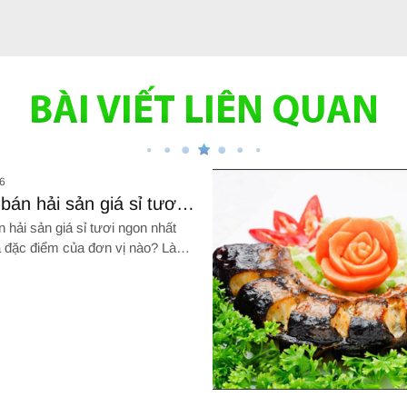
BÀI VIẾT LIÊN QUAN
6
án hải sản giá sỉ tươi
ất Tân Bình top đầu thị
hải sản giá sỉ tươi ngon nhất
à đặc điểm của đơn vị nào? Làm
 phân biệt và lựa chọn được hải
ngon? TÌM HIỂU NGAY!
nh top đầu thị trường
Hình ảnh về Địa chỉ mua hải sản