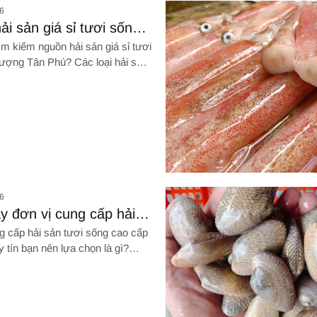
6
i sản giá sỉ tươi sống
ợng Tân Phú top đầu thị
m kiếm nguồn hải sản giá sỉ tươi
lượng Tân Phú? Các loại hải sản
hụ mạnh nhất trên thị trường là
 PHÁ NGAY!
hú top đầu thị trường
Hình ảnh về Tìm đâu địa chỉ ch
6
y đơn vị cung cấp hải
i sống cao cấp Tân Bình
g cấp hải sản tươi sống cao cấp
tốt
 tín bạn nên lựa chọn là gì?
m mua hải sản giá sỉ như thế
M PHÁ NGAY!