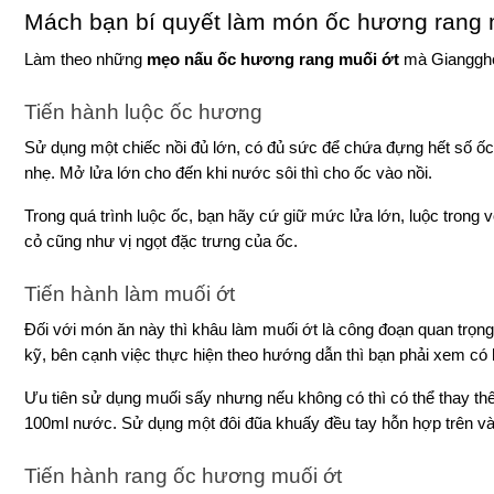
Mách bạn bí quyết làm món ốc hương rang 
Làm theo những 
mẹo nấu ốc hương rang muối ớt 
mà Giangghe
Tiến hành luộc ốc hương
Sử dụng một chiếc nồi đủ lớn, có đủ sức để chứa đựng hết số ốc
nhẹ. Mở lửa lớn cho đến khi nước sôi thì cho ốc vào nồi.
Trong quá trình luộc ốc, bạn hãy cứ giữ mức lửa lớn, luộc trong 
cỏ cũng như vị ngọt đặc trưng của ốc.
Tiến hành làm muối ớt
Đối với món ăn này thì khâu làm muối ớt là công đoạn quan trọn
kỹ, bên cạnh việc thực hiện theo hướng dẫn thì bạn phải xem có
Ưu tiên sử dụng muối sấy nhưng nếu không có thì có thể thay th
100ml nước. Sử dụng một đôi đũa khuấy đều tay hỗn hợp trên và 
Tiến hành rang ốc hương muối ớt