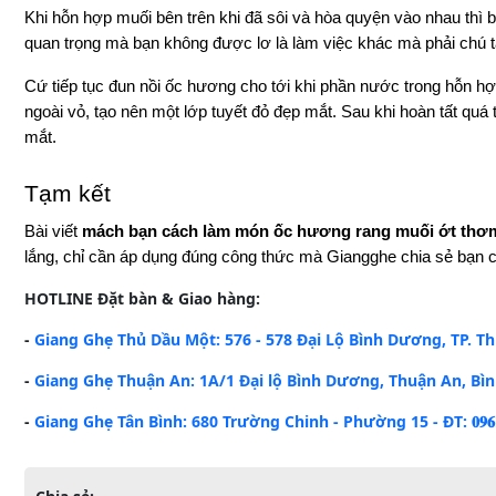
Khi hỗn hợp muối bên trên khi đã sôi và hòa quyện vào nhau thì
quan trọng mà bạn không được lơ là làm việc khác mà phải chú 
Cứ tiếp tục đun nồi ốc hương cho tới khi phần nước trong hỗn hợp
ngoài vỏ, tạo nên một lớp tuyết đỏ đẹp mắt. Sau khi hoàn tất quá t
mắt.
Tạm kết 
Bài viết 
mách bạn cách làm món ốc hương rang muối ớt thơm
lắng, chỉ cần áp dụng đúng công thức mà Giangghe chia sẻ bạn ch
HOTLINE
Đặt bàn & Giao hàng:
-
Giang Ghẹ Thủ Dầu Một: 576 - 578 Đại Lộ Bình Dương, TP. Thủ Dầu 
-
Giang Ghẹ Thuận An: 1A/1 Đại lộ Bình Dương, Thuận An, Bình Dương 
-
Giang Ghẹ Tân Bình: 680 Trường Chinh - Phường 15 - ĐT: 𝟎𝟗𝟔𝟏.𝟒