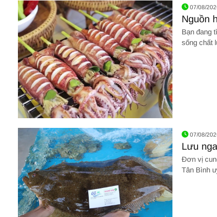
07/08/202
Nguồn hả
chất lư
Bạn đang tì
trường
sống chất 
được tiêu t
gì? KHÁM
Hình ảnh về Nguồn hải sản giá sỉ tươi sống chất lượng Tân P
07/08/202
Lưu nga
sản tươ
Đơn vị cun
giá cực 
Tân Bình uy
Kinh nghiệ
nào? KHÁ