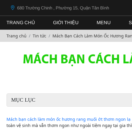
680 Trường Chinh , Phường 15, Quận Tân Bình
TRANG CHỦ
GIỚI THIỆU
MENU
S
Trang chủ
Tin tức
Mách Bạn Cách Làm Món Ốc Hương Ran
MÁCH BẠN CÁCH 
MỤC LỤC
Mách bạn cách làm món ốc hương rang muối ớt thơm ngon lạ
toàn vệ sinh mà vẫn thơm ngon như ngoài tiệm ngay tại gia th