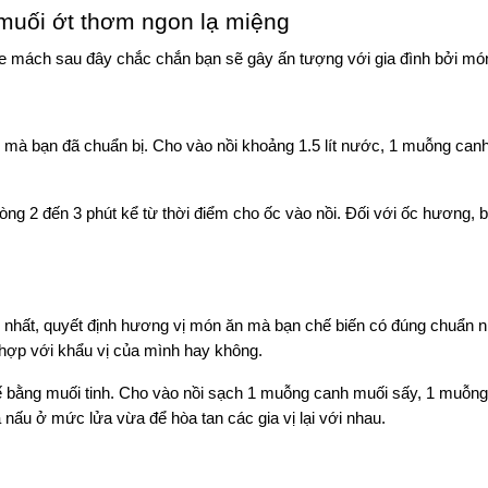
muối ớt thơm ngon lạ miệng
 mách sau đây chắc chắn bạn sẽ gây ấn tượng với gia đình bởi mó
 mà bạn đã chuẩn bị. Cho vào nồi khoảng 1.5 lít nước, 1 muỗng canh
vòng 2 đến 3 phút kể từ thời điểm cho ốc vào nồi. Đối với ốc hương, 
g nhất, quyết định hương vị món ăn mà bạn chế biến có đúng chuẩn n
 hợp với khẩu vị của mình hay không.
ế bằng muối tinh. Cho vào nồi sạch 1 muỗng canh muối sấy, 1 muỗng
nấu ở mức lửa vừa để hòa tan các gia vị lại với nhau.