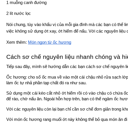
1 muỗng canh đường
2 lít nước lọc
Nói chung, tùy vào khẩu vị của mỗi gia đình mà các bạn có thể l
việc không sử dụng ớt xay, ớt hiểm để nấu. Với các nguyên liệu c
Xem thêm: 
Món ngon từ ốc hương
Cách sơ chế nguyên liệu nhanh chóng và hi
Tiếp sau đây, mình sẽ hướng dẫn các bạn cách sơ chế nguyên liệ
Ốc hương: cho số ốc mua về vào một cái chậu nhỏ rửa sạch lớp b
làm ốc tự nhả phần tạp chất đó ra như sau.
Sử dụng một cái kéo cắt nhỏ ớt hiểm rồi có vào chậu có chứa ốc.
để ráo, chờ nấu ăn. Ngoài hỗn hợp trên, bạn có thể ngâm ốc hư
Với các nguyên liệu còn lại bạn chỉ cần sơ chế đơn giản trong kh
Với món ốc hương rang muối ớt này không thể bỏ qua món ăn đi 