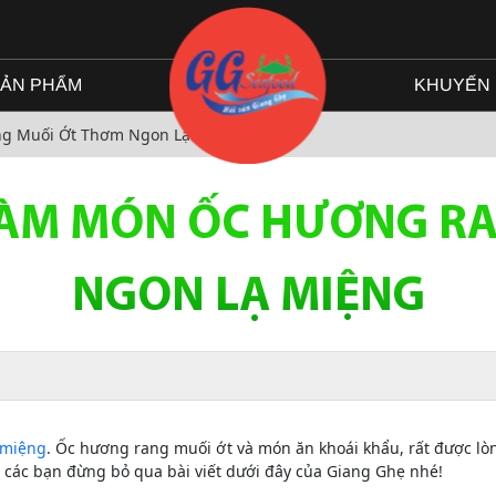
ẢN PHẨM
KHUYẾN 
g Muối Ớt Thơm Ngon Lạ Miệng
LÀM MÓN ỐC HƯƠNG RA
NGON LẠ MIỆNG
 miệng
. Ốc hương rang muối ớt và món ăn khoái khẩu, rất được l
ì các bạn đừng bỏ qua bài viết dưới đây của Giang Ghẹ nhé!