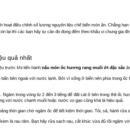
inh hoạt điều chỉnh số lượng nguyên liệu chế biến món ăn. Chẳng hạn
òn lại thì các bạn hãy tự cân đo đong đếm theo khẩu vị chung gia đì
ệu quả nhất
u trước khi tiến hành 
nấu món ốc hương rang muối ớt đặc sắc
 ă
ẩn bên ngoài với nước lạnh. Bởi vì sống ở biển nên phía trong ốc h
 Ngâm trong vòng từ 2 đến 3 tiếng để đất cát ở bên trong thịt ốc hư
ơng với nước chanh muối hoặc nước vo gạo cũng khá là hiệu quả.
oảng thời gian chờ ngâm ốc để tiết kiệm thời gian. Tỏi, sả, hành rửa 
kèm là rau răm. Bạn hãy rửa sạch rau, cắt khúc vừa đủ rồi ngâm vớ