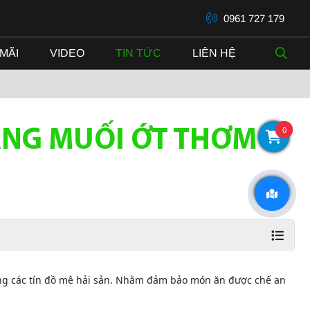
0961 727 179
MÃI
VIDEO
TIN TỨC
LIÊN HỆ
0
NG MUỐI ỚT THƠM
òng các tín đồ mê hải sản. Nhằm đảm bảo món ăn được chế an