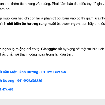
 bạn cho thêm ốc hương vào cùng. Phải đảm bảo đảo đều tay để gia v
tâm nấu.
 muối cạn hết, chỉ còn lại là phần ớt bột bám vào ốc thì giảm lửa nhỏ
rình 
chế biến ốc hương rang muối ớt thơm ngon
, bạn hãy cho ốc
 ngon lạ miệng
 chỉ có tại 
Giangghe
 rất hy vọng sẽ thật sự hữu ích
ắc chắn sẽ thành công ngay trong lần đầu tiên. 
Một, Bình Dương - ĐT: 𝟎𝟗𝟔𝟏.𝟒𝟕𝟗.𝟔𝟔𝟖
- ĐT: 𝟎𝟗𝟕𝟗.𝟔𝟐𝟓.𝟖𝟖𝟔
𝟗.𝟔𝟖𝟔