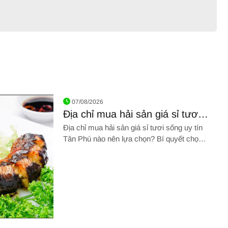
07/08/2026
Địa chỉ mua hải sản giá sỉ tươi
sống uy tín Tân Phú không thể
Địa chỉ mua hải sản giá sỉ tươi sống uy tín
bỏ lỡ
Tân Phú nào nên lựa chọn? Bí quyết chọn
mua hải sản tươi sống theo từng loại là gì?
TÌM HIỂU NGAY!
 giá sỉ tươi sống uy tín Tân Phú không thể bỏ lỡ