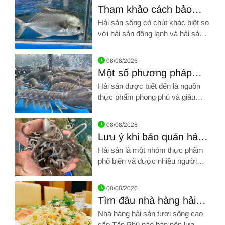
Tham khảo cách bảo
quản hải sản sống luôn
Hải sản sống có chút khác biệt so
được tươi ngon nhất
với hải sản đông lạnh và hải sản
tươi. Hải sản sống là những động
Hình ảnh về Tham khảo cách bảo quản hải sản sống luôn đượ
vật được đánh bắt hoặc được
08/08/2026
nuôi sống.
Một số phương pháp
bảo quản hải sản trong
Hải sản được biết đến là nguồn
quá trình sử dụng
thực phẩm phong phú và giàu
chất dinh dưỡng.
Hình ảnh về Một số phương pháp bảo quản hải sản trong quá
08/08/2026
Lưu ý khi bảo quản hải
sản với các loại thực
Hải sản là một nhóm thực phẩm
phẩm khác
phổ biến và được nhiều người
yêu thích vì nó không chỉ thơm
Hình ảnh về Lưu ý khi bảo quản hải sản với các loại thực phẩ
ngon mà còn chứa nhiều dưỡng
08/08/2026
chất giúp cân bằng dinh dưỡng
Tìm đâu nhà hàng hải
trong cơ thể
sản tươi sống cao cấp
Nhà hàng hải sản tươi sống cao
Tân Phú thơm ngon
cấp Tân Phú nào bạn nên lựa