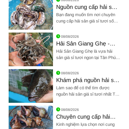
08/08/2026
Nguồn cung cấp hải sản
giá sỉ tươi sống tại
Bạn đang muốn tìm nơi chuyên
TPHCM
cung cấp hải sản giá sỉ tươi sống
tại TPHCM? THEO DÕI NGAY
Hình ảnh về Nguồn cung cấp hải sản giá sỉ tươi sống tại TPH
bài viết này để biết ngay địa chỉ
08/08/2026
uy tín nhất nhé!
Hải Sản Giang Ghẹ -
Vựa hải sản giá sỉ tươi
Hải Sản Giang Ghẹ là vựa hải
ngon tại Tân Phú
sản giá sỉ tươi ngon tại Tân Phú
với giá tốt, chúng tôi bảo đảm hải
Hình ảnh về Hải Sản Giang Ghẹ - Vựa hải sản giá sỉ tươi ngon 
sản vẫn tươi ngon khi đến tay
08/08/2026
người dùng.
Khám phá nguồn hải sản
giá sỉ tươi nhất Tân Bình
Làm sao để có thể tìm được
nguồn hải sản giá sỉ tươi nhất Tân
Bình? Đâu là nơi cung cấp hải
Hình ảnh về Khám phá nguồn hải sản giá sỉ tươi nhất Tân Bìn
sản tươi mới mỗi ngày? TÌM
08/08/2026
HIỂU NGAY bài viết này bạn nhé!
Chuyên cung cấp hải
sản tươi sống giá rẻ
Kinh nghiệm lựa chọn nơi cung