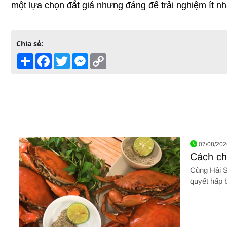
một lựa chọn đắt giá nhưng đáng để trải nghiệm ít nh
Chia sẻ:
Share
Facebook
Twitter
Messenger
Copy
Link
07/08/202
Cách ch
Cùng Hải Sản Giang Ghẹ khám phá bí
quyết hấp 
nào!