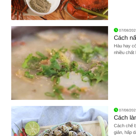
Hình ảnh về Cách chế biến Cua hấp bia
07/08/202
Cách nấ
cháo hà
Hàu hay còn
nhiều chất
chế biến n
dùng nấu c
Hình ảnh về Cách nấu cháo hàu sữa và cháo hàu hạt sen
07/08/202
Cách là
thơm lừ
Cách chế b
giản, hấp 