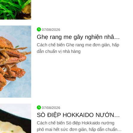
07/08/2026
Ghẹ rang me gây nghiện nhâm
nhi ngày cuối tuần
Cách chế biến Ghẹ rang me đơn giản, hấp
dẫn chuẩn vị nhà hàng
ghiện nhâm nhi ngày cuối tuần
07/08/2026
SÒ ĐIỆP HOKKAIDO NƯỚNG
PHÔ MAI
Cách chế biến Sò điệp Hokkaido nướng
phô mai hết sức đơn giản, hấp dẫn chuẩn vị