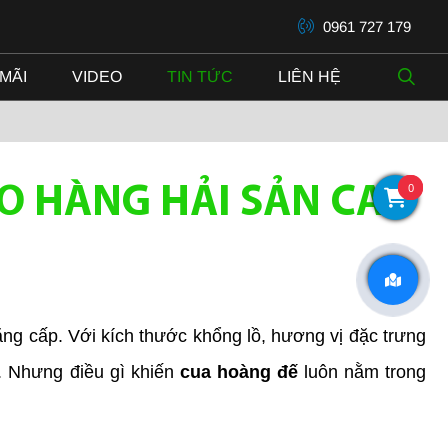
0961 727 179
MÃI
VIDEO
TIN TỨC
LIÊN HỆ
0
O HÀNG HẢI SẢN CAO
ng cấp. Với kích thước khổng lồ, hương vị đặc trưng 
. Nhưng điều gì khiến 
cua hoàng đế
 luôn nằm trong 