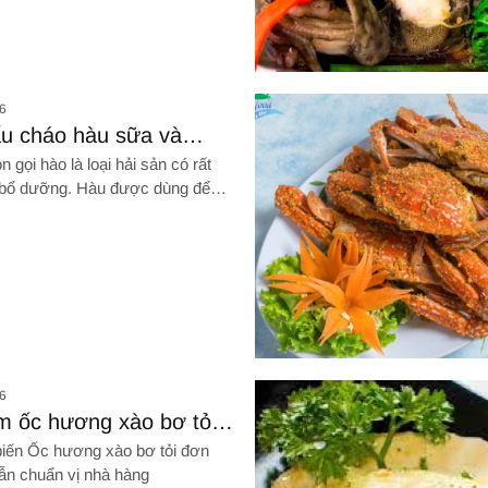
Hình ảnh về CÁ MÚ HẤP
6
u cháo hàu sữa và
u hạt sen
 gọi hào là loại hải sản có rất
 bổ dưỡng. Hàu được dùng để
hiều món khác nhau, đặc biệt
háo rất ngon
Hình ảnh về Ghẹ rang me gây n
6
m ốc hương xào bơ tỏi
ng, đậm vị siêu ngon
iến Ốc hương xào bơ tỏi đơn
dẫn chuẩn vị nhà hàng