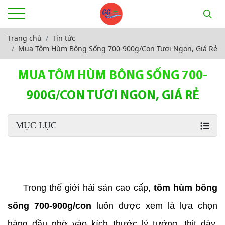
Trang chủ
Tin tức
Mua Tôm Hùm Bông Sống 700-900g/Con Tươi Ngon, Giá Rẻ
MUA TÔM HÙM BÔNG SỐNG 700-
900G/CON TƯƠI NGON, GIÁ RẺ
MỤC LỤC
Tôm hùm bông sống 700-900g/con
     Trong thế giới hải sản cao cấp, 
tôm hùm bông 
sống 700-900g/con
 luôn được xem là lựa chọn 
hàng đầu nhờ vào kích thước lý tưởng, thịt dày, 