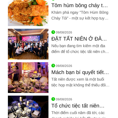
hương vị thơm ngon đặc trưng
Tôm hùm bông cháy tỏi:
Một trải nghiệm ẩm thực
Khám phá ngay "Tôm Hùm Bông
đặc sắc
Cháy Tỏi" - một sự kết hợp tuyệt
vời giữa hương vị biển cả và sự
Hình ảnh về Tôm hùm bông cháy tỏi: Một trải nghiệm ẩm thực
thơm ngon của tỏi
09/08/2026
ĐẶT TẤT NIÊN Ở ĐÂU
TẠI TP HỒ CHÍ MINH?
Nếu bạn đang tìm kiếm một địa
điểm để tổ chức tiệc tất niên cho
gia đình, cho công ty hay chỉ đơn
Hình ảnh về ĐẶT TẤT NIÊN Ở ĐÂU TẠI TP HỒ CHÍ MINH?
giản là tu họp cùng bạn bè chiến
09/08/2026
hữu thì Hải sản Giang Ghẹ chắc
Mách bạn bí quyết tiết
chắn sẽ là một lựa chọn đảm bảo
kiệm tổ chức tiệc tất
Tất niên được xem là một buổi
không làm bạn phải thất vọng
niên
tiệc họp mặt không thể thiếu đối
với mỗi doanh nghiệp trong dịp tết
Hình ảnh về Mách bạn bí quyết tiết kiệm tổ chức tiệc tất niên
đến xuân về.
09/08/2026
Tổ chức tiệc tất niên
công ty cần lưu ý những
Thời điểm cuối năm đã tới, các
gì?