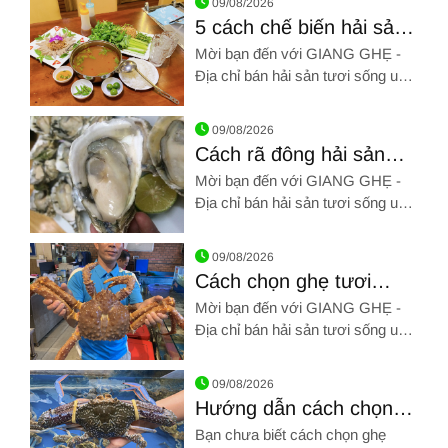
09/08/2026
5 cách chế biến hải sản
ngon ăn là ghiền mãi
Mời bạn đến với GIANG GHẸ -
Địa chỉ bán hải sản tươi sống uy
tín Tân Bình. Hãy gọi chúng tôi
Hình ảnh về 5 cách chế biến hải sản ngon ăn là ghiền mãi
qua SĐT: 0961 72 71 79. Chúng
09/08/2026
tôi chân thành cảm ơn!!!
Cách rã đông hải sản
đông lạnh đúng
Mời bạn đến với GIANG GHẸ -
Địa chỉ bán hải sản tươi sống uy
tín Tân Bình. Hãy gọi chúng tôi
Hình ảnh về Cách rã đông hải sản đông lạnh đúng
qua SĐT: 0961 72 71 79. Chúng
09/08/2026
tôi chân thành cảm ơn!!!
Cách chọn ghẹ tươi
ngon, thịt ngọt
Mời bạn đến với GIANG GHẸ -
Địa chỉ bán hải sản tươi sống uy
tín Tân Bình. Hãy gọi chúng tôi
Hình ảnh về Cách chọn ghẹ tươi ngon, thịt ngọt
qua SĐT: 0961 72 71 79. Chúng
09/08/2026
tôi chân thành cảm ơn!!!
Hướng dẫn cách chọn
ghẹ xanh ngon chắc thịt
Bạn chưa biết cách chọn ghẹ