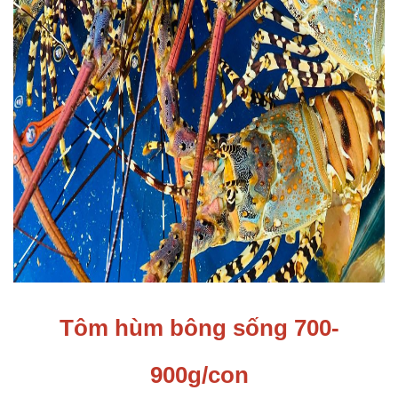
Tôm hùm bông sống 700-
900g/con