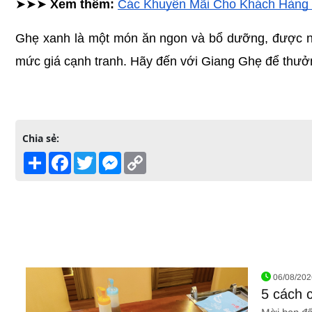
➤➤➤ 
Xem thêm: 
Các Khuyến Mãi Cho Khách Hàng 
Ghẹ xanh là một món ăn ngon và bổ dưỡng, được nh
mức giá cạnh tranh. Hãy đến với Giang Ghẹ để thưởng
Chia sẻ:
Share
Facebook
Twitter
Messenger
Copy
Link
06/08/202
5 cách 
ăn là gh