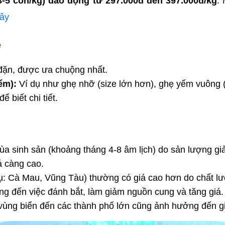
 3-5 con/kg) dao động từ 297.000đ đến 397.000đ/kg
.
đây
ẹ
y đặn, được ưa chuộng nhất.
ểm):
 Ví dụ như ghẹ nhỡ (size lớn hơn), ghẹ yếm vuông (
 biết chi tiết.
a sinh sản (khoảng tháng 4-8 âm lịch) do sản lượng gi
iá càng cao.
 dụ: Cà Mau, Vũng Tàu) thường có giá cao hơn do chất lư
ởng đến việc đánh bắt, làm giảm nguồn cung và tăng giá.
 vùng biển đến các thành phố lớn cũng ảnh hưởng đến gi