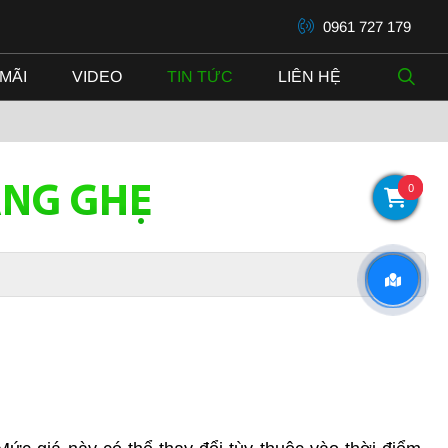
0961 727 179
MÃI
VIDEO
TIN TỨC
LIÊN HỆ
0
ANG GHẸ