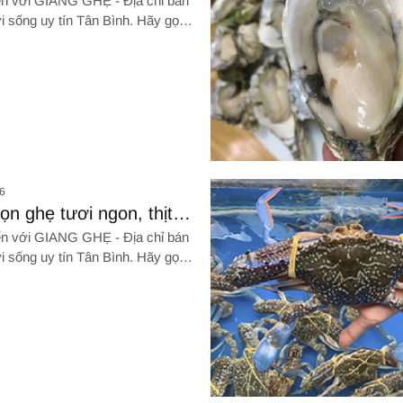
n với GIANG GHẸ - Địa chỉ bán
i sống uy tín Tân Bình. Hãy gọi
qua SĐT: 0961 72 71 79. Chúng
ành cảm ơn!!!
Hình ảnh về Cách rã đông hải 
6
n ghẹ tươi ngon, thịt
n với GIANG GHẸ - Địa chỉ bán
i sống uy tín Tân Bình. Hãy gọi
qua SĐT: 0961 72 71 79. Chúng
ành cảm ơn!!!