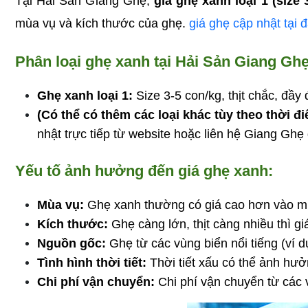
Tại Hải Sản Giang Ghẹ, 
giá ghẹ xanh loại 1 (size
mùa vụ và kích thước của ghẹ. 
giá ghẹ cập nhật tại 
Phân loại ghẹ xanh tại Hải Sản Giang Gh
Ghẹ xanh loại 1:
 Size 3-5 con/kg, thịt chắc, đầ
(Có thể có thêm các loại khác tùy theo thời đi
nhật trực tiếp từ website hoặc liên hệ Giang Ghẹ để
Yếu tố ảnh hưởng đến giá ghẹ xanh:
Mùa vụ:
 Ghẹ xanh thường có giá cao hơn vào mù
Kích thước:
 Ghẹ càng lớn, thịt càng nhiều thì g
Nguồn gốc:
 Ghẹ từ các vùng biển nổi tiếng (ví
Tình hình thời tiết:
 Thời tiết xấu có thể ảnh hư
Chi phí vận chuyển:
 Chi phí vận chuyển từ các