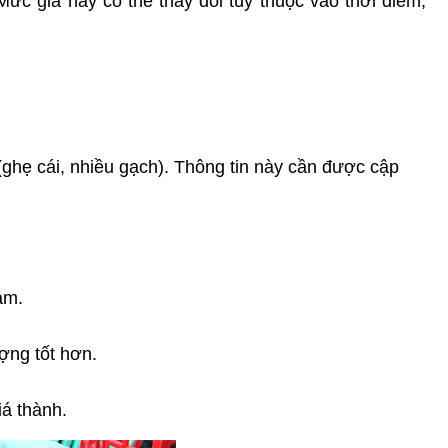
 Mức giá này có thể thay đổi tùy thuộc vào thời điểm, 
ghẹ cái, nhiều gạch). Thông tin này cần được cập 
ảm.
ợng tốt hơn.
á thành.