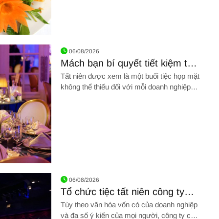
tỏi: Một trải nghiệm ẩm thực đặc sắc
06/08/2026
Mách bạn bí quyết tiết kiệm tổ
chức tiệc tất niên
Tất niên được xem là một buổi tiệc họp mặt
không thể thiếu đối với mỗi doanh nghiệp
trong dịp tết đến xuân về.
iết kiệm tổ chức tiệc tất niên
06/08/2026
Tổ chức tiệc tất niên công ty
cần có những gì?
Tùy theo văn hóa vốn có của doanh nghiệp
và đa số ý kiến của mọi người, công ty có