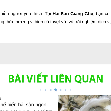
iều người yêu thích. Tại 
Hải Sản Giang Ghẹ
, bạn có
 thức hương vị biển cả tuyệt vời và trải nghiệm dịch v
BÀI VIẾT LIÊN QUAN
6
chế biến hải sản ngon
iền mãi