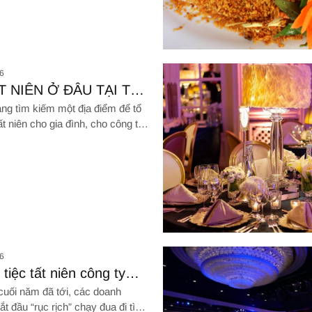
chất lượng: Món ăn gì sẽ làm bạn say mê?
Hình ảnh về Tôm hùm bông cháy 
6
T NIÊN Ở ĐÂU TẠI TP
 MINH?
ng tìm kiếm một địa điểm để tổ
ất niên cho gia đình, cho công ty
 giản là tu họp cùng bạn bè
thì Hải sản Giang Ghẹ chắc chắn
lựa chọn đảm bảo không làm bạn
ọng
Hình ảnh về Mách bạn bí quyết t
6
tiệc tất niên công ty
 ý những gì?
cuối năm đã tới, các doanh
bắt đầu “rục rịch” chạy đua đi tìm