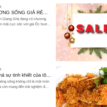
Hình ảnh về Hướng dẫn cách ch
6
ƠNG SỐNG GIẢ RẺ
THỊ TRƯỜNG
ản Giang Ghẹ đang có chương
ến mãi cực sốc với giá Ốc hương
9K/Kg khi tham gia checkin 3
giản
Hình ảnh về SALE NOEL - KHUY
6
á sự tinh khiết của tôm
g sống chất lượng:
ng sống không chỉ là một món
gì sẽ làm bạn say mê?
 còn mang đến trải nghiệm ẩm
vời với sự tinh khiết từ biển cả
ị thơm ngon đặc trưng