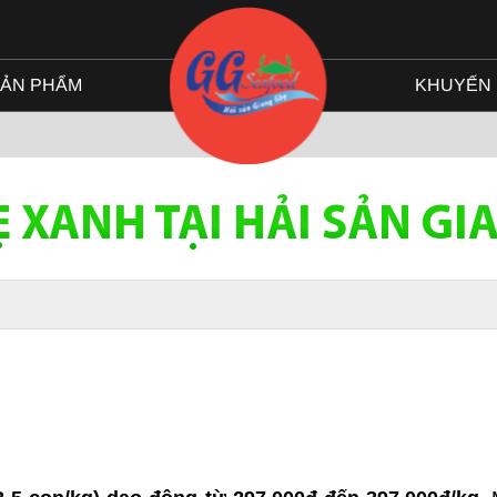
ẢN PHẨM
KHUYẾN 
Ẹ XANH TẠI HẢI SẢN GI