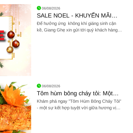
ọn ghẹ xanh ngon chắc thịt chưa đến một phút
06/08/2026
SALE NOEL - KHUYẾN MÃI
GIẢM GIÁ CÁC LOẠI HẢI SẢN
Để hưởng ứng không khí giáng sinh cận
kề, Giang Ghẹ xin gửi tới quý khách hàng
thân yêu chương trình giảm giá siêu ưu đãi
với rất nhiều loại hải sản chất lượng
ẾN MÃI GIẢM GIÁ CÁC LOẠI HẢI SẢN
06/08/2026
Tôm hùm bông cháy tỏi: Một
trải nghiệm ẩm thực đặc sắc
Khám phá ngay "Tôm Hùm Bông Cháy Tỏi"
- một sự kết hợp tuyệt vời giữa hương vị
biển cả và sự thơm ngon của tỏi