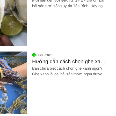
Mời bạn đến với GIANG GHẸ - Địa chỉ bán
hải sản tươi sống uy tín Tân Bình. Hãy gọi
chúng tôi qua SĐT: 0961 72 71 79. Chúng
tôi chân thành cảm ơn!!!
sản đông lạnh đúng
06/08/2026
Hướng dẫn cách chọn ghẹ xanh
ngon chắc thịt chưa đến một
Bạn chưa biết cách chọn ghẹ xanh ngon?
phút
Ghẹ xanh là loại hải sản thơm ngon được
nhiều tín đồ yêu thích hải sản ưa chuộng
bởi chúng chứa nhiều chất dinh dưỡng