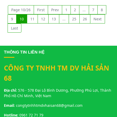
Hình ảnh về Tổ chức tiệc tất niên công ty cần có những gì?
timeline chương trình tất niên,
cách thức tổ chức tiệc tất niên
Page 10/26
First
Prev
1
2
...
7
8
cho phù hợp.
9
10
11
12
13
...
25
26
Next
Last
THÔNG TIN LIÊN HỆ
CÔNG TY TNHH TM DV HẢI SẢN
68
Địa chỉ:
576 - 578 Đại Lộ Bình Dương, Phường Phú Lợi, Thành
Phố Hồ Chí Minh, Việt Nam
Email:
congtytnhhtmdvhaisan68@gmail.com
Hotline:
0961 72 71 79