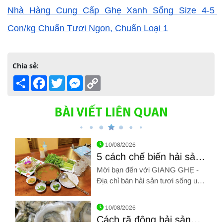
Nhà Hàng Cung Cấp Ghẹ Xanh Sống Size 4-5 
Con/kg Chuẩn Tươi Ngon, Chuẩn Loại 1
Chia sẻ:
Share
Facebook
Twitter
Messenger
Copy
Link
BÀI VIẾT LIÊN QUAN
10/08/2026
5 cách chế biến hải sản
ngon ăn là ghiền mãi
Mời bạn đến với GIANG GHẸ -
Địa chỉ bán hải sản tươi sống uy
tín Tân Bình. Hãy gọi chúng tôi
Hình ảnh về 5 cách chế biến hải sản ngon ăn là ghiền mãi
qua SĐT: 0961 72 71 79. Chúng
10/08/2026
tôi chân thành cảm ơn!!!
Cách rã đông hải sản