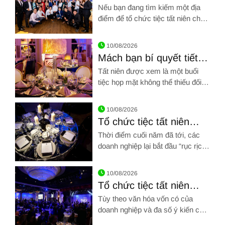
TẠI TP HỒ CHÍ MINH?
Nếu bạn đang tìm kiếm một địa
điểm để tổ chức tiệc tất niên cho
gia đình, cho công ty hay chỉ đơn
Hình ảnh về ĐẶT TẤT NIÊN Ở ĐÂU TẠI TP HỒ CHÍ MINH?
giản là tu họp cùng bạn bè chiến
10/08/2026
hữu thì Hải sản Giang Ghẹ chắc
Mách bạn bí quyết tiết
chắn sẽ là một lựa chọn đảm bảo
kiệm tổ chức tiệc tất
Tất niên được xem là một buổi
không làm bạn phải thất vọng
niên
tiệc họp mặt không thể thiếu đối
với mỗi doanh nghiệp trong dịp tết
Hình ảnh về Mách bạn bí quyết tiết kiệm tổ chức tiệc tất niên
đến xuân về.
10/08/2026
Tổ chức tiệc tất niên
công ty cần lưu ý những
Thời điểm cuối năm đã tới, các
gì?
doanh nghiệp lại bắt đầu “rục rịch”
chạy đua đi tìm một địa điểm đẹp
Hình ảnh về Tổ chức tiệc tất niên công ty cần lưu ý những gì?
để tổ chức tiệc tất niên cho công
10/08/2026
ty, doanh nghiệp của mình
Tổ chức tiệc tất niên
công ty cần có những
Tùy theo văn hóa vốn có của
gì?
doanh nghiệp và đa số ý kiến của
mọi người, công ty có thể đưa ra