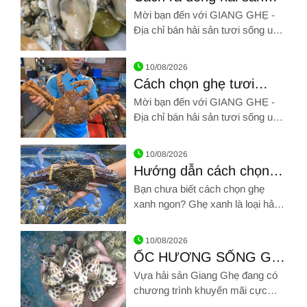
đông lạnh đúng
Mời bạn đến với GIANG GHẸ -
Địa chỉ bán hải sản tươi sống uy
tín Tân Bình. Hãy gọi chúng tôi
Hình ảnh về Cách rã đông hải sản đông lạnh đúng
qua SĐT: 0961 72 71 79. Chúng
10/08/2026
tôi chân thành cảm ơn!!!
Cách chọn ghẹ tươi
ngon, thịt ngọt
Mời bạn đến với GIANG GHẸ -
Địa chỉ bán hải sản tươi sống uy
tín Tân Bình. Hãy gọi chúng tôi
Hình ảnh về Cách chọn ghẹ tươi ngon, thịt ngọt
qua SĐT: 0961 72 71 79. Chúng
10/08/2026
tôi chân thành cảm ơn!!!
Hướng dẫn cách chọn
ghẹ xanh ngon chắc thịt
Bạn chưa biết cách chọn ghẹ
chưa đến một phút
xanh ngon? Ghẹ xanh là loại hải
sản thơm ngon được nhiều tín đồ
Hình ảnh về Hướng dẫn cách chọn ghẹ xanh ngon chắc thịt 
yêu thích hải sản ưa chuộng bởi
10/08/2026
chúng chứa nhiều chất dinh
ỐC HƯƠNG SỐNG GIẢ
dưỡng
RẺ NHẤT THỊ TRƯỜNG
Vựa hải sản Giang Ghẹ đang có
chương trình khuyến mãi cực
sốc với giá Ốc hương chỉ còn