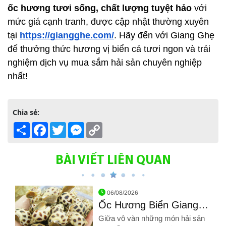
ốc hương tươi sống, chất lượng tuyệt hảo
 với 
mức giá cạnh tranh, được cập nhật thường xuyên 
tại
https://giangghe.com/
. Hãy đến với Giang Ghẹ 
để thưởng thức hương vị biển cả tươi ngon và trải 
nghiệm dịch vụ mua sắm hải sản chuyên nghiệp 
nhất!
Chia sẻ:
Share
Facebook
Twitter
Messenger
Copy
Link
BÀI VIẾT LIÊN QUAN
06/08/2026
Ốc Hương Biển Giang
Ghẹ
Giữa vô vàn những món hải sản