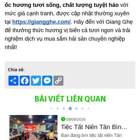
ốc hương tươi sống, chất lượng tuyệt hảo
 với 
mức giá cạnh tranh, được cập nhật thường xuyên 
tại
https://giangghe.com/
. Hãy đến với Giang Ghẹ 
để thưởng thức hương vị biển cả tươi ngon và trải 
nghiệm dịch vụ mua sắm hải sản chuyên nghiệp 
nhất!
Chia sẻ:
Share
Facebook
Twitter
Messenger
Copy
Link
BÀI VIẾT LIÊN QUAN
09/08/2026
Tiệc Tất Niên Tân Bình –
Nơi Đặt Tiệc Giá Rẻ, Hải
Bạn đang tìm tiệc tất niên Tân