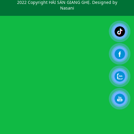
2022 Copyright HẢI SẢN GIANG GHẸ. Designed by
Nasani