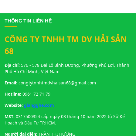
hàng sang trọng nhờ hương vị
trong những địa chỉ uy tín được
đặc biệt và giá trị dinh dưỡng cao.
nhiều khách hàng tin tưởng lựa
Cua hoàng đế (King Crab) sinh
chọn.
THÔNG TIN LIÊN HỆ
sống chủ yếu ở vùng biển lạnh
sâu như Alaska, nơi điều kiện tự
nhiên khắc nghiệt giúp thịt cua
CÔNG TY TNHH TM DV HẢI SẢN
săn chắc và thơm ngọt tự nhiên.
68
Tại Giang Ghẹ Biên Hòa, cua
được nhập khẩu chính ngạch,
bảo quản sống trong hồ nên luôn
Địa chỉ:
576 - 578 Đại Lộ Bình Dương, Phường Phú Lợi, Thành
đảm bảo độ tươi ngon nhất khi
Phố Hồ Chí Minh, Việt Nam
đến tay khách hàng.
Email:
congtytnhhtmdvhaisan68@gmail.com
Hotline:
0961 72 71 79
Website:
giangghe.com
MST:
0317500354 cấp ngày 03 tháng 10 năm 2022 từ Sở Kế
Hoạch và Đầu Tư TP.HCM.
Người đại điện:
TRẦN THỊ HƯỜNG