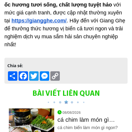
ốc hương tươi sống, chất lượng tuyệt hảo
 với 
mức giá cạnh tranh, được cập nhật thường xuyên 
tại
https://giangghe.com/
. Hãy đến với Giang Ghẹ 
để thưởng thức hương vị biển cả tươi ngon và trải 
nghiệm dịch vụ mua sắm hải sản chuyên nghiệp 
nhất!
Chia sẻ:
Share
Facebook
Twitter
Messenger
Copy
Link
BÀI VIẾT LIÊN QUAN
08/08/2026
cá chim làm món gì
ngon? Mẹo 3 công thức
cá chim biển làm món gì ngon?