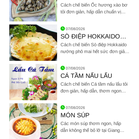
bơ tỏi thơm lừng, đậm vị
Cách chế biến Ốc hương xào bơ
siêu ngon
tỏi đơn giản, hấp dẫn chuẩn vị
nhà hàng
Hình ảnh về Cách làm ốc hương xào bơ tỏi thơm lừng, đậm vị
07/08/2026
SÒ ĐIỆP HOKKAIDO
NƯỚNG PHÔ MAI
Cách chế biến Sò điệp Hokkaido
nướng phô mai hết sức đơn giản,
hấp dẫn chuẩn vị nhà hàng
Hình ảnh về SÒ ĐIỆP HOKKAIDO NƯỚNG PHÔ MAI
07/08/2026
CÁ TẦM NẤU LẨU
Cách chế biến Cá tầm nấu lẩu tỏi
đơn giản, hấp dẫn, thơm ngon
chuẩn vị nhà hàng
Hình ảnh về CÁ TẦM NẤU LẨU
07/08/2026
MÓN SÚP
Các món súp thơm ngon, hấp
dẫn không thể bỏ lỡ tại Giang
Ghẹ