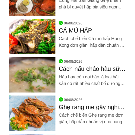
Cùng Hải Sản Giang Ghẹ khám
phá bí quyết hấp bia siêu ngon
chuẩn vị nhà hàng nào!
Hình ảnh về Cách chế biến Cua hấp bia
06/08/2026
CÁ MÚ HẤP
Cách chế biến Cá mú hấp Hong
Kong đơn giản, hấp dẫn chuẩn vị
nhà hàng
Hình ảnh về CÁ MÚ HẤP
06/08/2026
Cách nấu cháo hàu sữa
và cháo hàu hạt sen
Hàu hay còn gọi hào là loại hải
sản có rất nhiều chất bổ dưỡng.
Hàu được dùng để chế biến nhiều
Hình ảnh về Cách nấu cháo hàu sữa và cháo hàu hạt sen
món khác nhau, đặc biệt dùng
06/08/2026
nấu cháo rất ngon
Ghẹ rang me gây nghiện
nhâm nhi ngày cuối tuần
Cách chế biến Ghẹ rang me đơn
giản, hấp dẫn chuẩn vị nhà hàng
Hình ảnh về Ghẹ rang me gây nghiện nhâm nhi ngày cuối tuầ