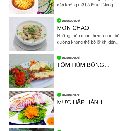
dẫn không thể bỏ lỡ tại Giang
Ghẹ
Hình ảnh về MÓN SÚP
06/08/2026
MÓN CHÁO
Những món cháo thơm ngon, bổ
dưỡng không thể bỏ lỡ khi đến
Hải sản Giang Ghẹ
Hình ảnh về MÓN CHÁO
06/08/2026
TÔM HÙM BÔNG
NƯỚNG PHÔ MAI
Hình ảnh về TÔM HÙM BÔNG NƯỚNG PHÔ MAI
06/08/2026
MỰC HẤP HÀNH
Hình ảnh về MỰC HẤP HÀNH