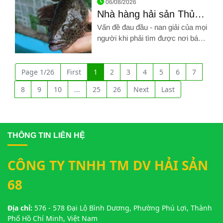
06/08/2026
Nhà hàng hải sản Thủ
Dầu Một chất lượng với
Vấn đề đau đầu - nan giải của mọi
nguyên liệu tươi mới
người khi phải tìm được nơi bán
hải sản vừa chất lượng, vừa uy
Hình ảnh về Nhà hàng hải sản Thủ Dầu Một chất lượng với ng
tín mà giá cả còn phải chăng...
ĐÂY RỒI!!! Nhà hàng hải sản
Page 1/26
First
1
2
3
4
5
6
7
Giang Ghẹ sẽ là địa điểm đáp
8
9
10
...
25
26
Next
Last
ứng được tất cả nhu cầu nói trên
THÔNG TIN LIÊN HỆ
CÔNG TY TNHH TM DV HẢI SẢN
68
Địa chỉ:
576 - 578 Đại Lộ Bình Dương, Phường Phú Lợi, Thành
Phố Hồ Chí Minh, Việt Nam