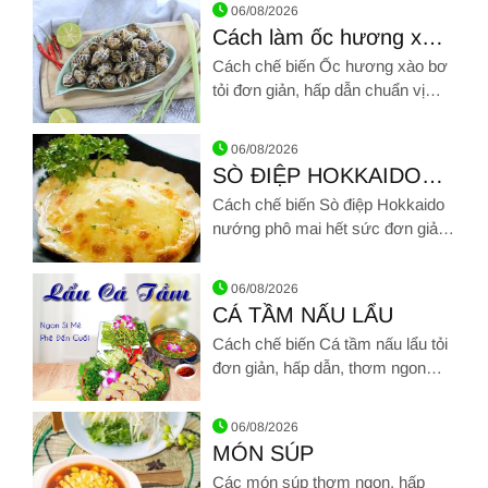
06/08/2026
Cách làm ốc hương xào
bơ tỏi thơm lừng, đậm vị
Cách chế biến Ốc hương xào bơ
siêu ngon
tỏi đơn giản, hấp dẫn chuẩn vị
nhà hàng
Hình ảnh về Cách làm ốc hương xào bơ tỏi thơm lừng, đậm vị
06/08/2026
SÒ ĐIỆP HOKKAIDO
NƯỚNG PHÔ MAI
Cách chế biến Sò điệp Hokkaido
nướng phô mai hết sức đơn giản,
hấp dẫn chuẩn vị nhà hàng
Hình ảnh về SÒ ĐIỆP HOKKAIDO NƯỚNG PHÔ MAI
06/08/2026
CÁ TẦM NẤU LẨU
Cách chế biến Cá tầm nấu lẩu tỏi
đơn giản, hấp dẫn, thơm ngon
chuẩn vị nhà hàng
Hình ảnh về CÁ TẦM NẤU LẨU
06/08/2026
MÓN SÚP
Các món súp thơm ngon, hấp