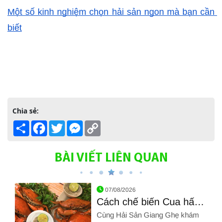
Một số kinh nghiệm chọn hải sản ngon mà bạn cần 
biết
Chia sẻ:
Share
Facebook
Twitter
Messenger
Copy
Link
BÀI VIẾT LIÊN QUAN
07/08/2026
Cách chế biến Cua hấp
bia
Cùng Hải Sản Giang Ghẹ khám