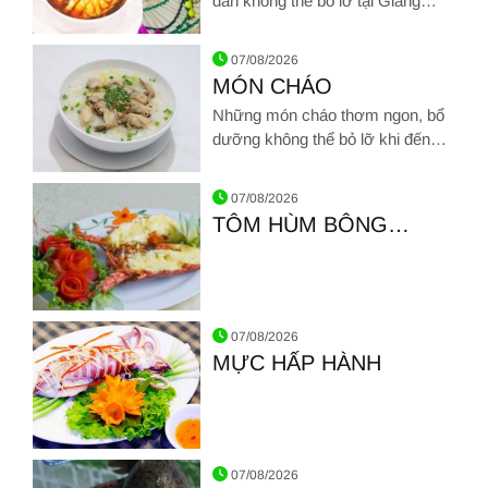
dẫn không thể bỏ lỡ tại Giang
Ghẹ
Hình ảnh về MÓN SÚP
07/08/2026
MÓN CHÁO
Những món cháo thơm ngon, bổ
dưỡng không thể bỏ lỡ khi đến
Hải sản Giang Ghẹ
Hình ảnh về MÓN CHÁO
07/08/2026
TÔM HÙM BÔNG
NƯỚNG PHÔ MAI
Hình ảnh về TÔM HÙM BÔNG NƯỚNG PHÔ MAI
07/08/2026
MỰC HẤP HÀNH
Hình ảnh về MỰC HẤP HÀNH
07/08/2026