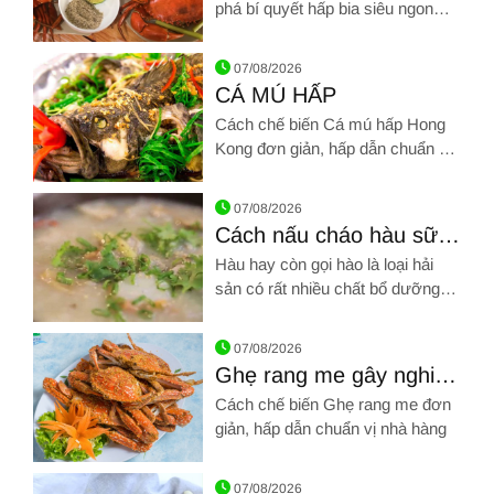
phá bí quyết hấp bia siêu ngon
chuẩn vị nhà hàng nào!
Hình ảnh về Cách chế biến Cua hấp bia
07/08/2026
CÁ MÚ HẤP
Cách chế biến Cá mú hấp Hong
Kong đơn giản, hấp dẫn chuẩn vị
nhà hàng
Hình ảnh về CÁ MÚ HẤP
07/08/2026
Cách nấu cháo hàu sữa
và cháo hàu hạt sen
Hàu hay còn gọi hào là loại hải
sản có rất nhiều chất bổ dưỡng.
Hàu được dùng để chế biến nhiều
Hình ảnh về Cách nấu cháo hàu sữa và cháo hàu hạt sen
món khác nhau, đặc biệt dùng
07/08/2026
nấu cháo rất ngon
Ghẹ rang me gây nghiện
nhâm nhi ngày cuối tuần
Cách chế biến Ghẹ rang me đơn
giản, hấp dẫn chuẩn vị nhà hàng
Hình ảnh về Ghẹ rang me gây nghiện nhâm nhi ngày cuối tuầ
07/08/2026