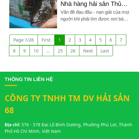
Nhà hàng hải sản Thủ
Dầu Một chất lượng với
Vấn đề đau đầu - nan giải của mọi
nguyên liệu tươi mới
người khi phải tìm được nơi bán
hải sản vừa chất lượng, vừa uy
Hình ảnh về Nhà hàng hải sản Thủ Dầu Một chất lượng với ng
tín mà giá cả còn phải chăng...
ĐÂY RỒI!!! Nhà hàng hải sản
Page 1/26
First
1
2
3
4
5
6
7
Giang Ghẹ sẽ là địa điểm đáp
8
9
10
...
25
26
Next
Last
ứng được tất cả nhu cầu nói trên
THÔNG TIN LIÊN HỆ
CÔNG TY TNHH TM DV HẢI SẢN
68
Địa chỉ:
576 - 578 Đại Lộ Bình Dương, Phường Phú Lợi, Thành
Phố Hồ Chí Minh, Việt Nam