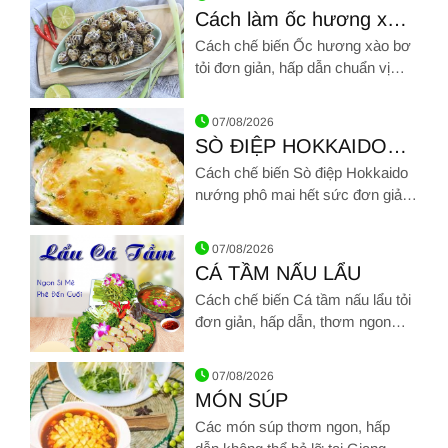
Cách làm ốc hương xào
bơ tỏi thơm lừng, đậm vị
Cách chế biến Ốc hương xào bơ
siêu ngon
tỏi đơn giản, hấp dẫn chuẩn vị
nhà hàng
Hình ảnh về Cách làm ốc hương xào bơ tỏi thơm lừng, đậm vị
07/08/2026
SÒ ĐIỆP HOKKAIDO
NƯỚNG PHÔ MAI
Cách chế biến Sò điệp Hokkaido
nướng phô mai hết sức đơn giản,
hấp dẫn chuẩn vị nhà hàng
Hình ảnh về SÒ ĐIỆP HOKKAIDO NƯỚNG PHÔ MAI
07/08/2026
CÁ TẦM NẤU LẨU
Cách chế biến Cá tầm nấu lẩu tỏi
đơn giản, hấp dẫn, thơm ngon
chuẩn vị nhà hàng
Hình ảnh về CÁ TẦM NẤU LẨU
07/08/2026
MÓN SÚP
Các món súp thơm ngon, hấp