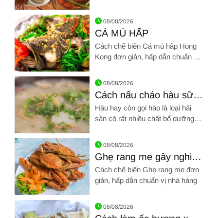
chuẩn vị nhà hàng nào!
Hình ảnh về Cách chế biến Cua hấp bia
08/08/2026
CÁ MÚ HẤP
Cách chế biến Cá mú hấp Hong
Kong đơn giản, hấp dẫn chuẩn vị
nhà hàng
Hình ảnh về CÁ MÚ HẤP
08/08/2026
Cách nấu cháo hàu sữa
và cháo hàu hạt sen
Hàu hay còn gọi hào là loại hải
sản có rất nhiều chất bổ dưỡng.
Hàu được dùng để chế biến nhiều
Hình ảnh về Cách nấu cháo hàu sữa và cháo hàu hạt sen
món khác nhau, đặc biệt dùng
08/08/2026
nấu cháo rất ngon
Ghẹ rang me gây nghiện
nhâm nhi ngày cuối tuần
Cách chế biến Ghẹ rang me đơn
giản, hấp dẫn chuẩn vị nhà hàng
Hình ảnh về Ghẹ rang me gây nghiện nhâm nhi ngày cuối tuầ
08/08/2026