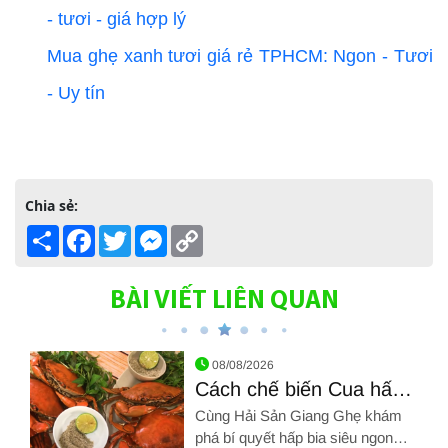
- tươi - giá hợp lý
Mua ghẹ xanh tươi giá rẻ TPHCM: Ngon - Tươi
- Uy tín
Chia sẻ:
Share
Facebook
Twitter
Messenger
Copy
Link
BÀI VIẾT LIÊN QUAN
08/08/2026
Cách chế biến Cua hấp
bia
Cùng Hải Sản Giang Ghẹ khám
phá bí quyết hấp bia siêu ngon