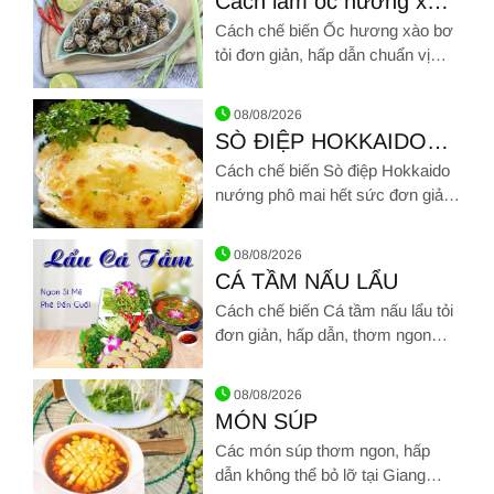
Cách làm ốc hương xào
bơ tỏi thơm lừng, đậm vị
Cách chế biến Ốc hương xào bơ
siêu ngon
tỏi đơn giản, hấp dẫn chuẩn vị
nhà hàng
Hình ảnh về Cách làm ốc hương xào bơ tỏi thơm lừng, đậm vị
08/08/2026
SÒ ĐIỆP HOKKAIDO
NƯỚNG PHÔ MAI
Cách chế biến Sò điệp Hokkaido
nướng phô mai hết sức đơn giản,
hấp dẫn chuẩn vị nhà hàng
Hình ảnh về SÒ ĐIỆP HOKKAIDO NƯỚNG PHÔ MAI
08/08/2026
CÁ TẦM NẤU LẨU
Cách chế biến Cá tầm nấu lẩu tỏi
đơn giản, hấp dẫn, thơm ngon
chuẩn vị nhà hàng
Hình ảnh về CÁ TẦM NẤU LẨU
08/08/2026
MÓN SÚP
Các món súp thơm ngon, hấp
dẫn không thể bỏ lỡ tại Giang