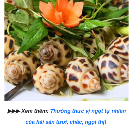
▶▶▶ Xem thêm:
Thưởng thức vị ngọt tự nhiên
của hải sản tươi, chắc, ngọt thịt