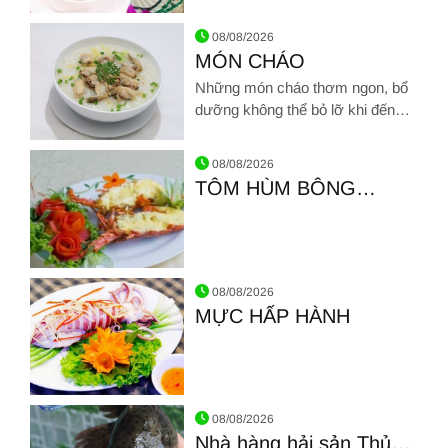
Ghẹ
Hình ảnh về MÓN SÚP
08/08/2026
MÓN CHÁO
Những món cháo thơm ngon, bổ
dưỡng không thể bỏ lỡ khi đến
Hải sản Giang Ghẹ
Hình ảnh về MÓN CHÁO
08/08/2026
TÔM HÙM BÔNG
NƯỚNG PHÔ MAI
Hình ảnh về TÔM HÙM BÔNG NƯỚNG PHÔ MAI
08/08/2026
MỰC HẤP HÀNH
Hình ảnh về MỰC HẤP HÀNH
08/08/2026
Nhà hàng hải sản Thủ