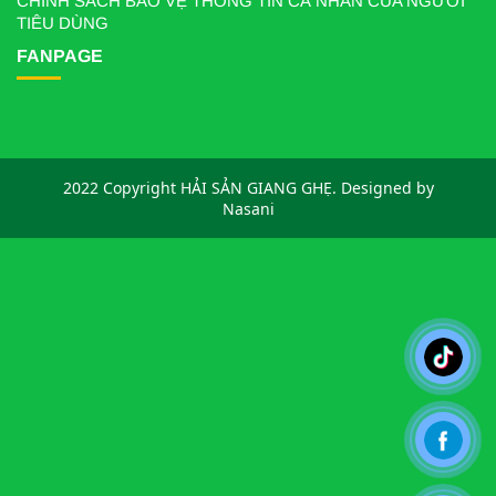
CHÍNH SÁCH BẢO VỆ THÔNG TIN CÁ NHÂN CỦA NGƯỜI
TIÊU DÙNG
FANPAGE
2022 Copyright HẢI SẢN GIANG GHẸ. Designed by
Nasani