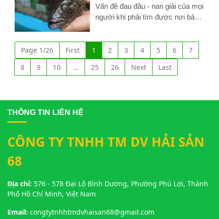
Dầu Một chất lượng với
Vấn đề đau đầu - nan giải của mọi
nguyên liệu tươi mới
người khi phải tìm được nơi bán
hải sản vừa chất lượng, vừa uy
Hình ảnh về Nhà hàng hải sản Thủ Dầu Một chất lượng với ng
tín mà giá cả còn phải chăng...
ĐÂY RỒI!!! Nhà hàng hải sản
Page 1/26
First
1
2
3
4
5
6
7
Giang Ghẹ sẽ là địa điểm đáp
8
9
10
...
25
26
Next
Last
ứng được tất cả nhu cầu nói trên
THÔNG TIN LIÊN HỆ
CÔNG TY TNHH TM DV HẢI SẢN
68
Địa chỉ:
576 - 578 Đại Lộ Bình Dương, Phường Phú Lợi, Thành
Phố Hồ Chí Minh, Việt Nam
Email:
congtytnhhtmdvhaisan68@gmail.com