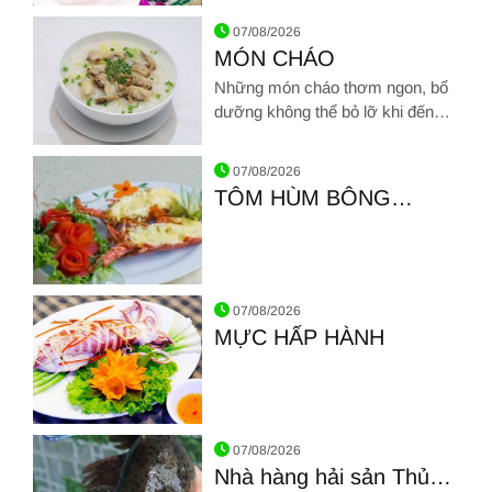
Hình ảnh về MÓN SÚP
07/08/2026
MÓN CHÁO
Những món cháo thơm ngon, bổ
dưỡng không thể bỏ lỡ khi đến
Hải sản Giang Ghẹ
Hình ảnh về MÓN CHÁO
07/08/2026
TÔM HÙM BÔNG
NƯỚNG PHÔ MAI
Hình ảnh về TÔM HÙM BÔNG NƯỚNG PHÔ MAI
07/08/2026
MỰC HẤP HÀNH
Hình ảnh về MỰC HẤP HÀNH
07/08/2026
Nhà hàng hải sản Thủ