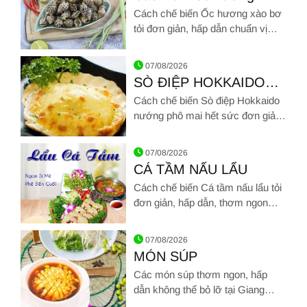
bơ tỏi thơm lừng, đậm vị
Cách chế biến Ốc hương xào bơ
siêu ngon
tỏi đơn giản, hấp dẫn chuẩn vị
nhà hàng
Hình ảnh về Cách làm ốc hương xào bơ tỏi thơm lừng, đậm vị
07/08/2026
SÒ ĐIỆP HOKKAIDO
NƯỚNG PHÔ MAI
Cách chế biến Sò điệp Hokkaido
nướng phô mai hết sức đơn giản,
hấp dẫn chuẩn vị nhà hàng
Hình ảnh về SÒ ĐIỆP HOKKAIDO NƯỚNG PHÔ MAI
07/08/2026
CÁ TẦM NẤU LẨU
Cách chế biến Cá tầm nấu lẩu tỏi
đơn giản, hấp dẫn, thơm ngon
chuẩn vị nhà hàng
Hình ảnh về CÁ TẦM NẤU LẨU
07/08/2026
MÓN SÚP
Các món súp thơm ngon, hấp
dẫn không thể bỏ lỡ tại Giang
Ghẹ