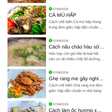
chuẩn vị nhà hàng nào!
Hình ảnh về Cách chế biến Cua hấp bia
07/08/2026
CÁ MÚ HẤP
Cách chế biến Cá mú hấp Hong
Kong đơn giản, hấp dẫn chuẩn vị
nhà hàng
Hình ảnh về CÁ MÚ HẤP
07/08/2026
Cách nấu cháo hàu sữa
và cháo hàu hạt sen
Hàu hay còn gọi hào là loại hải
sản có rất nhiều chất bổ dưỡng.
Hàu được dùng để chế biến nhiều
Hình ảnh về Cách nấu cháo hàu sữa và cháo hàu hạt sen
món khác nhau, đặc biệt dùng
07/08/2026
nấu cháo rất ngon
Ghẹ rang me gây nghiện
nhâm nhi ngày cuối tuần
Cách chế biến Ghẹ rang me đơn
giản, hấp dẫn chuẩn vị nhà hàng
Hình ảnh về Ghẹ rang me gây nghiện nhâm nhi ngày cuối tuầ
07/08/2026
Cách làm ốc hương xào