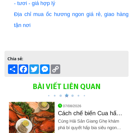
- tươi - giá hợp lý
Địa chỉ mua ốc hương ngon giá rẻ, giao hàng
tận nơi
Chia sẻ:
Share
Facebook
Twitter
Messenger
Copy
Link
BÀI VIẾT LIÊN QUAN
07/08/2026
Cách chế biến Cua hấp
bia
Cùng Hải Sản Giang Ghẹ khám
phá bí quyết hấp bia siêu ngon