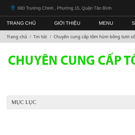
680 Trường Chinh , Phường 15, Quận Tân Bình
TRANG CHỦ
GIỚI THIỆU
MENU
S
Trang chủ
Tin tức
Chuyên cung cấp tôm hùm bông tươi sốn
CHUYÊN CUNG CẤP TÔ
MỤC LỤC
Tôm Hùm Bông Tươi Sống