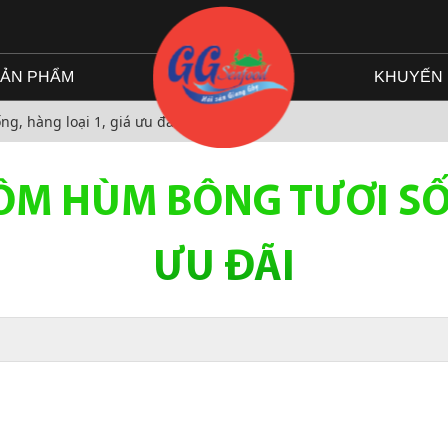
ẢN PHẨM
KHUYẾN 
g, hàng loại 1, giá ưu đãi
M HÙM BÔNG TƯƠI SỐN
ƯU ĐÃI