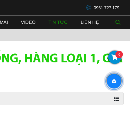
0961 727 179
MÃI
VIDEO
TIN TỨC
LIÊN HỆ
0
G, HÀNG LOẠI 1, GIÁ